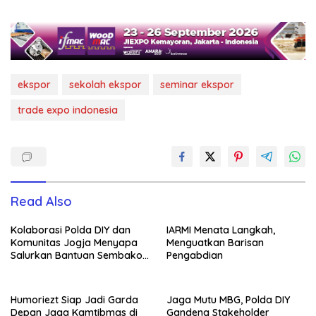
ekspor
sekolah ekspor
seminar ekspor
trade expo indonesia
Read Also
Kolaborasi Polda DIY dan
IARMI Menata Langkah,
Komunitas Jogja Menyapa
Menguatkan Barisan
Salurkan Bantuan Sembako,
Pengabdian
Wujud Nyata Kepedulian
Melalui Dunia Digital
Humoriezt Siap Jadi Garda
Jaga Mutu MBG, Polda DIY
Depan Jaga Kamtibmas di
Gandeng Stakeholder