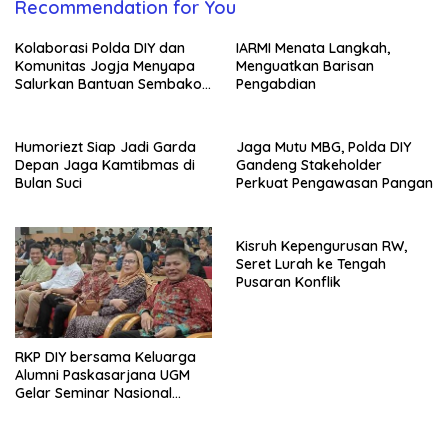
Recommendation for You
Kolaborasi Polda DIY dan
IARMI Menata Langkah,
Komunitas Jogja Menyapa
Menguatkan Barisan
Salurkan Bantuan Sembako,
Pengabdian
Wujud Nyata Kepedulian
Melalui Dunia Digital
Humoriezt Siap Jadi Garda
Jaga Mutu MBG, Polda DIY
Depan Jaga Kamtibmas di
Gandeng Stakeholder
Bulan Suci
Perkuat Pengawasan Pangan
Kisruh Kepengurusan RW,
Seret Lurah ke Tengah
Pusaran Konflik
RKP DIY bersama Keluarga
Alumni Paskasarjana UGM
Gelar Seminar Nasional
untuk Generasi Muda