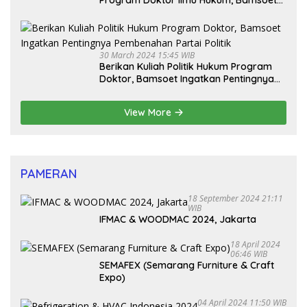
Dorong Revisi UU Tentang Kepemilikan
Senjata Api
30 March 2024 15:45 WIB
Berikan Kuliah Politik Hukum Program
Doktor, Bamsoet Ingatkan Pentingnya
Pembenahan Partai Politik
View More
PAMERAN
18 September 2024 21:11
WIB
IFMAC & WOODMAC 2024, Jakarta
18 April 2024
06:46 WIB
SEMAFEX (Semarang Furniture & Craft
Expo)
04 April 2024 11:50 WIB