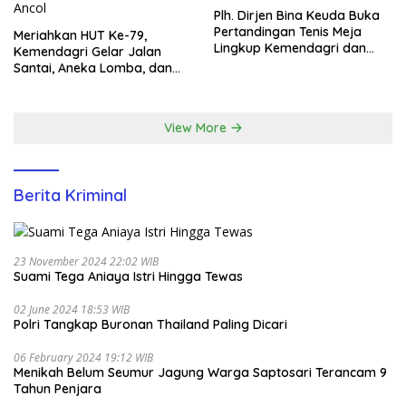
Plh. Dirjen Bina Keuda Buka
Pertandingan Tenis Meja
Meriahkan HUT Ke-79,
Lingkup Kemendagri dan
Kemendagri Gelar Jalan
BNPP
Santai, Aneka Lomba, dan
Santunan Yatim di EcoPark
Ancol
View More
Berita Kriminal
23 November 2024 22:02 WIB
Suami Tega Aniaya Istri Hingga Tewas
02 June 2024 18:53 WIB
Polri Tangkap Buronan Thailand Paling Dicari
06 February 2024 19:12 WIB
Menikah Belum Seumur Jagung Warga Saptosari Terancam 9
Tahun Penjara