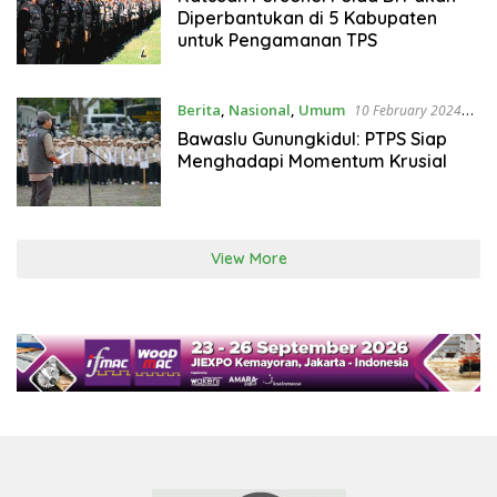
Diperbantukan di 5 Kabupaten
untuk Pengamanan TPS
Berita
,
Nasional
,
Umum
10 February 2024
19:01 WIB
Bawaslu Gunungkidul: PTPS Siap
Menghadapi Momentum Krusial
View More