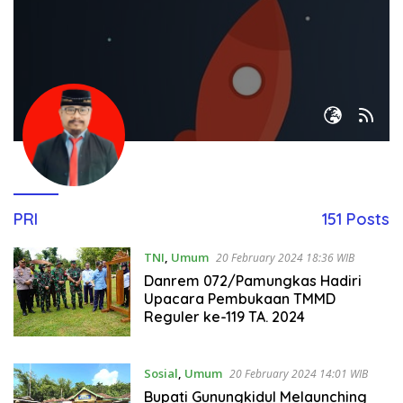
PRI
151 Posts
TNI
,
Umum
20 February 2024 18:36 WIB
Danrem 072/Pamungkas Hadiri
Upacara Pembukaan TMMD
Reguler ke-119 TA. 2024
Sosial
,
Umum
20 February 2024 14:01 WIB
Bupati Gunungkidul Melaunching