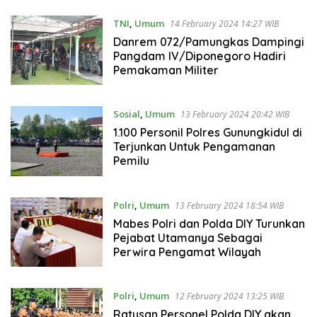
TNI
,
Umum
14 February 2024 14:27 WIB
Danrem 072/Pamungkas Dampingi
Pangdam IV/Diponegoro Hadiri
Pemakaman Militer
Sosial
,
Umum
13 February 2024 20:42 WIB
1.100 Personil Polres Gunungkidul di
Terjunkan Untuk Pengamanan
Pemilu
Polri
,
Umum
13 February 2024 18:54 WIB
Mabes Polri dan Polda DIY Turunkan
Pejabat Utamanya Sebagai
Perwira Pengamat Wilayah
Polri
,
Umum
12 February 2024 13:25 WIB
Ratusan Personel Polda DIY akan