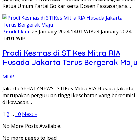
Ketua Umum Partai Golkar serta Dosen Pascasarjana…
Pendidikan
23 January 2024 14:01 WIB
23 January 2024
14:01 WIB
Prodi Kesmas di STIKes Mitra RIA
Husada Jakarta Terus Bergerak Maju
MDP
Jakarta SEHATYNEWS -STIKes Mitra RIA Husada Jakarta,
merupakan perguruan tinggi kesehatan yang berdomisi
di kawasan…
Posts
1
2
…
10
Next »
pagination
No More Posts Available.
No more pages to load.