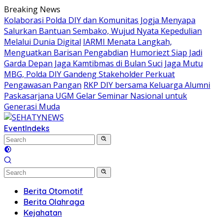
Skip
Breaking News
to
Kolaborasi Polda DIY dan Komunitas Jogja Menyapa
content
Salurkan Bantuan Sembako, Wujud Nyata Kepedulian
Melalui Dunia Digital
IARMI Menata Langkah,
Menguatkan Barisan Pengabdian
Humoriezt Siap Jadi
Garda Depan Jaga Kamtibmas di Bulan Suci
Jaga Mutu
MBG, Polda DIY Gandeng Stakeholder Perkuat
Pengawasan Pangan
RKP DIY bersama Keluarga Alumni
Paskasarjana UGM Gelar Seminar Nasional untuk
Generasi Muda
Event
Indeks
Berita Otomotif
Berita Olahraga
Kejahatan