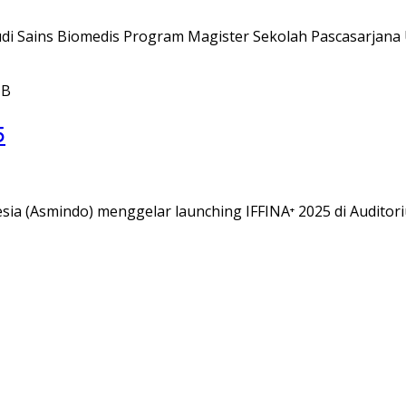
i Sains Biomedis Program Magister Sekolah Pascasarjana 
IB
5
ia (Asmindo) menggelar launching IFFINA⁺ 2025 di Audito