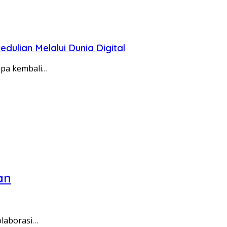
lian Melalui Dunia Digital
apa kembali…
an
olaborasi…