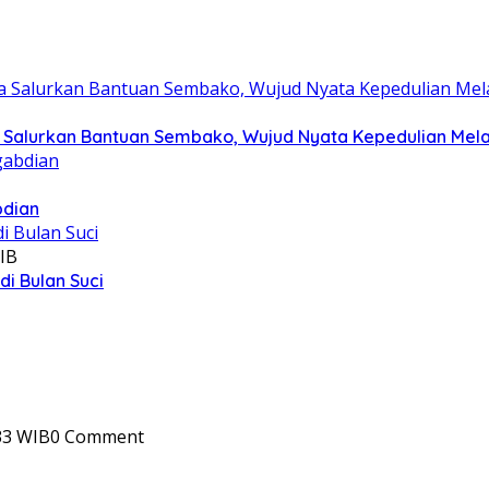
Salurkan Bantuan Sembako, Wujud Nyata Kepedulian Melalu
bdian
IB
i Bulan Suci
33 WIB
0 Comment