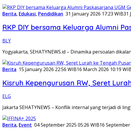
Berita
,
Edukasi
,
Pendidikan
31 January 2026 17:23 WIB
31 
RKP DIY bersama Keluarga Alumni Pa
BLY
Yogyakarta, SEHATYNEWS.id – Dinamika persoalan dikalang
Berita
15 January 2026 22:56 WIB
16 March 2026 10:19 WI
Kisruh Kepengurusan RW, Seret Lurah
ELG
Jakarta SEHATYNEWS – Konflik internal yang terjadi di l
Berita
,
Event
04 September 2025 05:26 WIB
16 September 