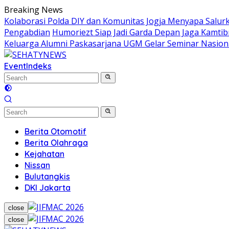
Skip
Breaking News
to
Kolaborasi Polda DIY dan Komunitas Jogja Menyapa Salur
content
Pengabdian
Humoriezt Siap Jadi Garda Depan Jaga Kamtib
Keluarga Alumni Paskasarjana UGM Gelar Seminar Nasion
Event
Indeks
Berita Otomotif
Berita Olahraga
Kejahatan
Nissan
Bulutangkis
DKI Jakarta
close
close