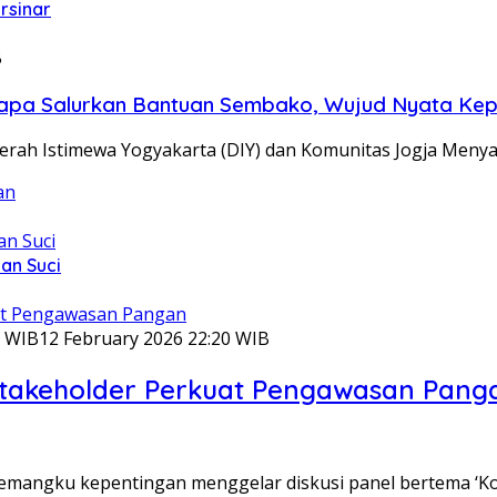
rsinar
B
pa Salurkan Bantuan Sembako, Wujud Nyata Kepedu
erah Istimewa Yogyakarta (DIY) dan Komunitas Jogja Meny
an Suci
0 WIB
12 February 2026 22:20 WIB
Stakeholder Perkuat Pengawasan Pang
pemangku kepentingan menggelar diskusi panel bertema ‘K