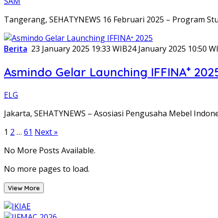
SAM
Tangerang, SEHATYNEWS 16 Februari 2025 – Program Stud
Berita
23 January 2025 19:33 WIB
24 January 2025 10:50 W
Asmindo Gelar Launching IFFINA⁺ 202
ELG
Jakarta, SEHATYNEWS – Asosiasi Pengusaha Mebel Indones
Posts
1
2
…
61
Next »
pagination
No More Posts Available.
No more pages to load.
View More