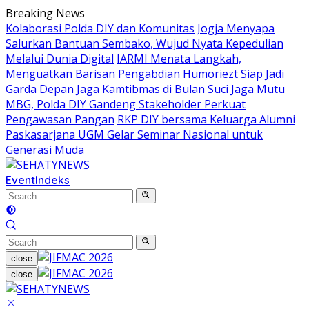
Skip
Breaking News
to
Kolaborasi Polda DIY dan Komunitas Jogja Menyapa
content
Salurkan Bantuan Sembako, Wujud Nyata Kepedulian
Melalui Dunia Digital
IARMI Menata Langkah,
Menguatkan Barisan Pengabdian
Humoriezt Siap Jadi
Garda Depan Jaga Kamtibmas di Bulan Suci
Jaga Mutu
MBG, Polda DIY Gandeng Stakeholder Perkuat
Pengawasan Pangan
RKP DIY bersama Keluarga Alumni
Paskasarjana UGM Gelar Seminar Nasional untuk
Generasi Muda
Event
Indeks
close
close