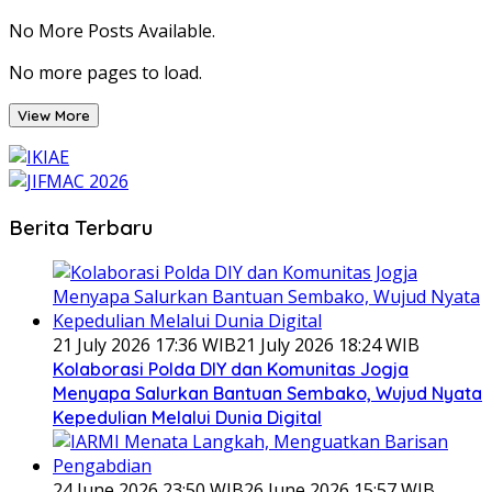
pagination
No More Posts Available.
No more pages to load.
View More
Berita Terbaru
21 July 2026 17:36 WIB
21 July 2026 18:24 WIB
Kolaborasi Polda DIY dan Komunitas Jogja
Menyapa Salurkan Bantuan Sembako, Wujud Nyata
Kepedulian Melalui Dunia Digital
24 June 2026 23:50 WIB
26 June 2026 15:57 WIB