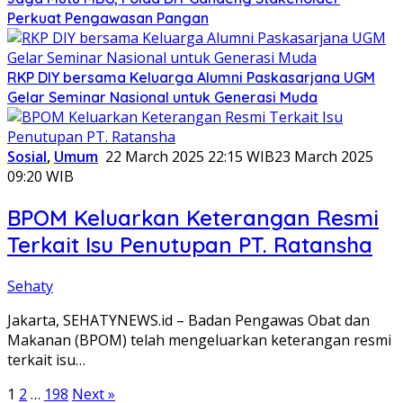
Perkuat Pengawasan Pangan
RKP DIY bersama Keluarga Alumni Paskasarjana UGM
Gelar Seminar Nasional untuk Generasi Muda
Sosial
,
Umum
22 March 2025 22:15 WIB
23 March 2025
09:20 WIB
BPOM Keluarkan Keterangan Resmi
Terkait Isu Penutupan PT. Ratansha
Sehaty
Jakarta, SEHATYNEWS.id – Badan Pengawas Obat dan
Makanan (BPOM) telah mengeluarkan keterangan resmi
terkait isu…
Posts
1
2
…
198
Next »