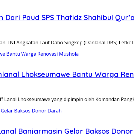
 Dari Paud SPS Thafidz Shahibul Qur’
an TNI Angkatan Laut Dabo Singkep (Danlanal DBS) Letkol
anlanal Lhokseumawe Bantu Warga Ren
taff Lanal Lhokseumawe yang dipimpin oleh Komandan Pan
Lanal Banjarmasin Gelar Baksos Donor