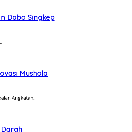
an Dabo Singkep
…
ovasi Mushola
gkalan Angkatan…
 Darah