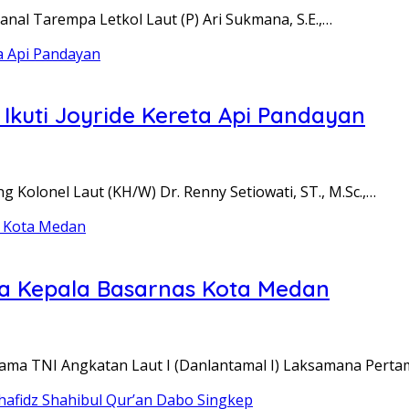
al Tarempa Letkol Laut (P) Ari Sukmana, S.E.,…
kuti Joyride Kereta Api Pandayan
Kolonel Laut (KH/W) Dr. Renny Setiowati, ST., M.Sc.,…
ja Kepala Basarnas Kota Medan
ama TNI Angkatan Laut I (Danlantamal I) Laksamana Pert