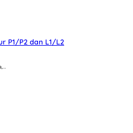
ur P1/P2 dan L1/L2
a,…