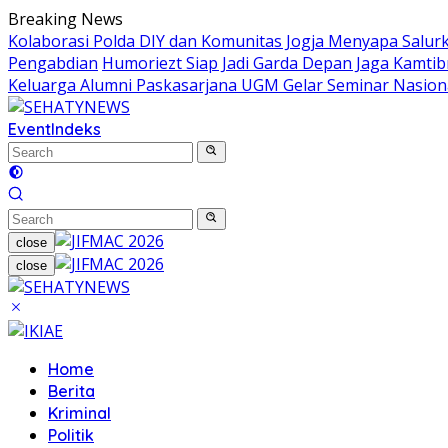
Skip
Breaking News
to
Kolaborasi Polda DIY dan Komunitas Jogja Menyapa Salur
content
Pengabdian
Humoriezt Siap Jadi Garda Depan Jaga Kamtib
Keluarga Alumni Paskasarjana UGM Gelar Seminar Nasion
Event
Indeks
close
close
Home
Berita
Kriminal
Politik