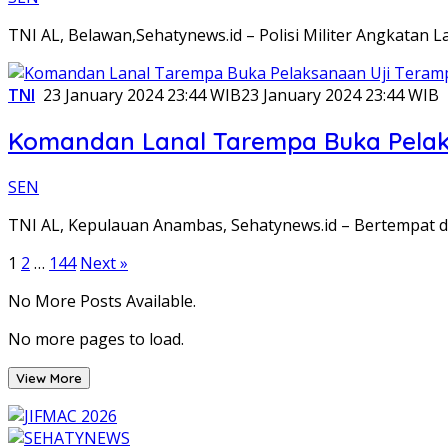
TNI AL, Belawan,Sehatynews.id – Polisi Militer Angkatan L
TNI
23 January 2024 23:44 WIB
23 January 2024 23:44 WIB
Komandan Lanal Tarempa Buka Pelaks
SEN
TNI AL, Kepulauan Anambas, Sehatynews.id – Bertempat 
Posts
1
2
…
144
Next »
pagination
No More Posts Available.
No more pages to load.
View More