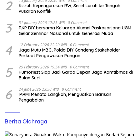
2
15 January 2026 22:56 WIB
0 Comment
Kisruh Kepengurusan RW, Seret Lurah ke Tengah
Pusaran Konflik
3
31 January 2026 17:23 WIB
0 Comment
RKP DIY bersama Keluarga Alumni Paskasarjana UGM
Gelar Seminar Nasional untuk Generasi Muda
4
12 February 2026 22:20 WIB
0 Comment
Jaga Mutu MBG, Polda DIY Gandeng Stakeholder
Perkuat Pengawasan Pangan
5
25 February 2026 19:54 WIB
0 Comment
Humoriezt Siap Jadi Garda Depan Jaga Kamtibmas di
Bulan Suci
6
24 June 2026 23:50 WIB
0 Comment
IARMI Menata Langkah, Menguatkan Barisan
Pengabdian
Berita Olahraga