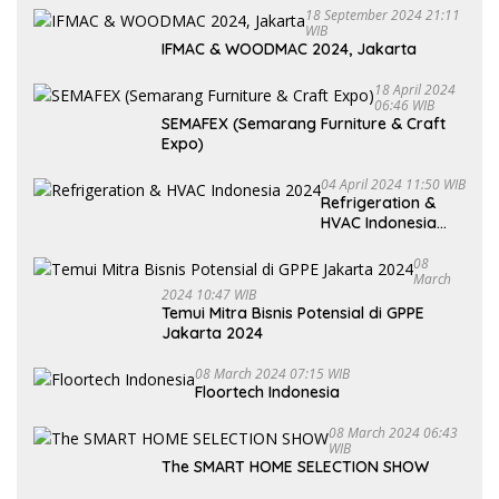
18 September 2024 21:11
WIB
IFMAC & WOODMAC 2024, Jakarta
18 April 2024
06:46 WIB
SEMAFEX (Semarang Furniture & Craft
Expo)
04 April 2024 11:50 WIB
Refrigeration &
HVAC Indonesia
2024
08
March
2024 10:47 WIB
Temui Mitra Bisnis Potensial di GPPE
Jakarta 2024
08 March 2024 07:15 WIB
Floortech Indonesia
08 March 2024 06:43
WIB
The SMART HOME SELECTION SHOW