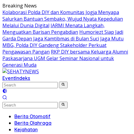
Skip
Breaking News
to
Kolaborasi Polda DIY dan Komunitas Jogja Menyapa
content
Salurkan Bantuan Sembako, Wujud Nyata Kepedulian
Melalui Dunia Digital
IARMI Menata Langkah,
Menguatkan Barisan Pengabdian
Humoriezt Siap Jadi
Garda Depan Jaga Kamtibmas di Bulan Suci
Jaga Mutu
MBG, Polda DIY Gandeng Stakeholder Perkuat
Pengawasan Pangan
RKP DIY bersama Keluarga Alumni
Paskasarjana UGM Gelar Seminar Nasional untuk
Generasi Muda
Event
Indeks
Berita Otomotif
Berita Olahraga
Kejahatan