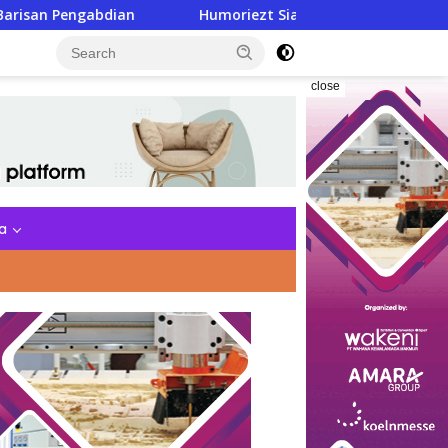
n
Humoriezt Siap Jadi Garda Depan Jaga Kamtibmas di 
close
a