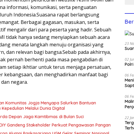
a informasi, komunikasi, serta penguatan
seluruh Indonesia.Suasana rapat berlangsung
Ber
emangat. Berbagai gagasan, masukan, serta
if mengalir dari para peserta yang hadir. Sebuah
MI tidak hanya sedang menyiapkan sebuah acara
23 N
sedang menata langkah menuju organisasi yang
Suam
rn, dan relevan bagi bangsa.Sebab pada akhirnya,
ak pernah berhenti pada masa pengabdian di
02 Ju
Polr
am setiap ikhtiar untuk terus menjaga persatuan,
r kebangsaan, dan menghadirkan manfaat bagi
06 Fe
Men
 dan negara.
Sapt
06 Fe
Mali
dan Komunitas Jogja Menyapa Salurkan Bantuan
Penj
epedulian Melalui Dunia Digital
arda Depan Jaga Kamtibmas di Bulan Suci
22 Ja
Terg
 DIY Gandeng Stakeholder Perkuat Pengawasan Pangan
Terh
rga Alumni Paskasarjana UGM Gelar Seminar Nasional