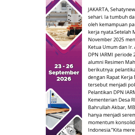
JAKARTA, Sehatynews
sehari. Ia tumbuh da
oleh kemampuan par
kerja nyata.Setelah
November 2025 mene
Ketua Umum dan Ir. 
DPN IARMI periode 2
alumni Resimen Mah
berikutnya: pelanti
dengan Rapat Kerja 
tersebut menjadi p
Pelantikan DPN IARMI
Kementerian Desa RI
Bahrullah Akbar, MB
hanya menjadi serem
momentum konsolida
Indonesia.”Kita mer