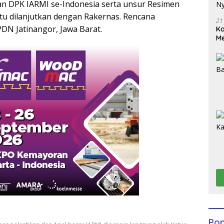
 DPK IARMI se-Indonesia serta unsur Resimen
itu dilanjutkan dengan Rakernas. Rencana
21
PDN Jatinangor, Jawa Barat.
Ko
Me
Wu
Di
Pop