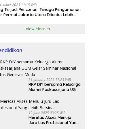
cember 2023 11:15 WIB
ng Terjadi Pencurian, Tenaga Pengamanan
r Permai Jakarta Utara Dituntut Lebih
esional
View More
endidikan
31 January 2026 17:23 WIB
RKP DIY bersama Keluarga
Alumni Paskasarjana UGM
Gelar Seminar Nasional
untuk Generasi Muda
19 June 2025 03:25 WIB
Meretas Akses Menuju
Juru Las Profesional Yang
Lebih Bersinar