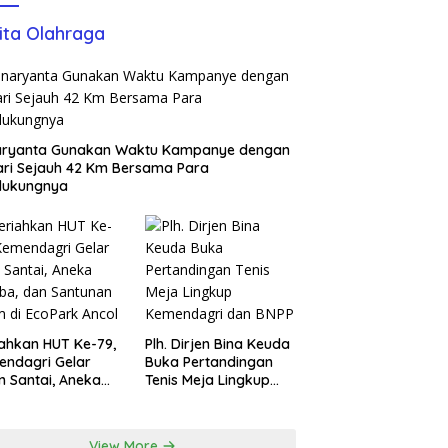
ita Olahraga
aryanta Gunakan Waktu Kampanye dengan
ari Sejauh 42 Km Bersama Para
dukungnya
ahkan HUT Ke-79,
Plh. Dirjen Bina Keuda
ndagri Gelar
Buka Pertandingan
n Santai, Aneka
Tenis Meja Lingkup
ba, dan Santunan
Kemendagri dan BNPP
m di EcoPark
l
View More