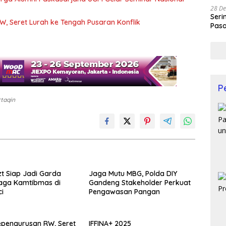
28 De
Seri
W, Seret Lurah ke Tengah Pusaran Konflik
Pasa
Prof
P
ttaqin
t Siap Jadi Garda
Jaga Mutu MBG, Polda DIY
aga Kamtibmas di
Gandeng Stakeholder Perkuat
ci
Pengawasan Pangan
epengurusan RW, Seret
IFFINA+ 2025