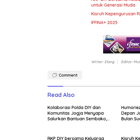
untuk Generasi Muda
Kisruh Kepengurusan R
IFFINA+ 2025
Writer: Elang
Editor: Mu
Comment
Read Also
Kolaborasi Polda DIY dan
Humoriez
Komunitas Jogja Menyapa
Depan J
Salurkan Bantuan Sembako,
Bulan Su
Wujud Nyata Kepedulian
Melalui Dunia Digital
RKP DIY bersama Keluarga
Kisruh K