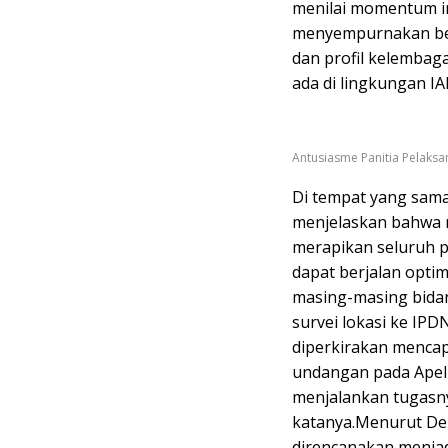
menilai momentum i
menyempurnakan ber
dan profil kelembag
ada di lingkungan IA
Antusiasme Panitia Pelaksan
Di tempat yang sam
menjelaskan bahwa r
merapikan seluruh p
dapat berjalan optim
masing-masing bidan
survei lokasi ke IP
diperkirakan mencap
undangan pada Apel
menjalankan tugasny
katanya.Menurut Den
direncanakan menja