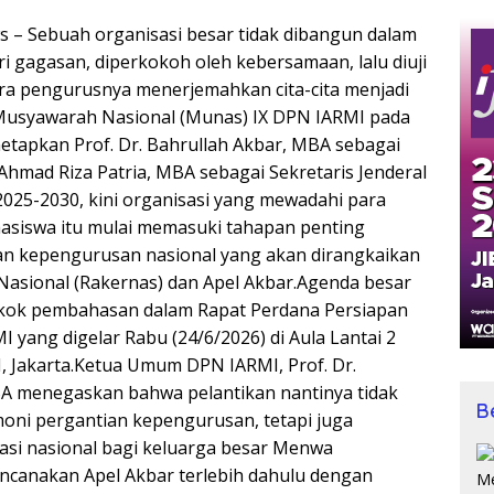
 – Sebuah organisasi besar tidak dibangun dalam
ri gagasan, diperkokoh oleh kebersamaan, lalu diuji
a pengurusnya menerjemahkan cita-cita menjadi
 Musyawarah Nasional (Munas) IX DPN IARMI pada
tapkan Prof. Dr. Bahrullah Akbar, MBA sebagai
Ahmad Riza Patria, MBA sebagai Sekretaris Jenderal
025-2030, kini organisasi yang mewadahi para
asiswa itu mulai memasuki tahapan penting
kan kepengurusan nasional yang akan dirangkaikan
Nasional (Rakernas) dan Apel Akbar.Agenda besar
okok pembahasan dalam Rapat Perdana Persiapan
 yang digelar Rabu (24/6/2026) di Aula Lantai 2
, Jakarta.Ketua Umum DPN IARMI, Prof. Dr.
A menegaskan bahwa pelantikan nantinya tidak
B
oni pergantian kepengurusan, tetapi juga
si nasional bagi keluarga besar Menwa
encanakan Apel Akbar terlebih dahulu dengan