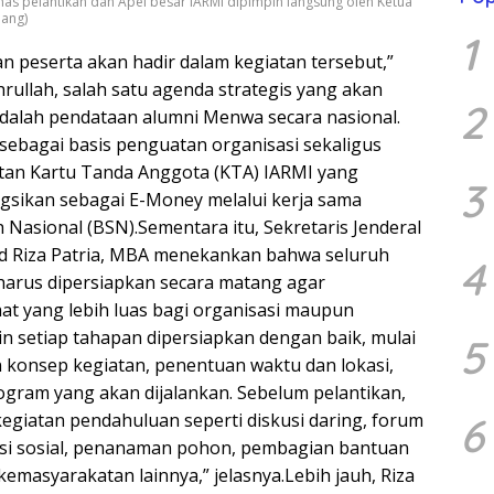
nas pelantikan dan Apel besar IARMI dipimpin langsung oleh Ketua
lang)
1
an peserta akan hadir dalam kegiatan tersebut,”
rullah, salah satu agenda strategis yang akan
2
dalah pendataan alumni Menwa secara nasional.
 sebagai basis penguatan organisasi sekaligus
an Kartu Tanda Anggota (KTA) IARMI yang
3
ngsikan sebagai E-Money melalui kerja sama
Nasional (BSN).Sementara itu, Sekretaris Jenderal
d Riza Patria, MBA menekankan bahwa seluruh
4
harus dipersiapkan secara matang agar
t yang lebih luas bagi organisasi maupun
in setiap tahapan dipersiapkan dengan baik, mulai
5
konsep kegiatan, penentuan waktu dan lokasi,
ogram yang akan dijalankan. Sebelum pelantikan,
egiatan pendahuluan seperti diskusi daring, forum
6
ksi sosial, penanaman pohon, pembagian bantuan
 kemasyarakatan lainnya,” jelasnya.Lebih jauh, Riza