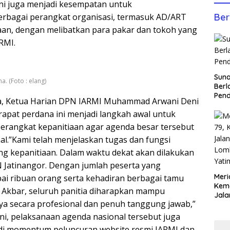
ni juga menjadi kesempatan untuk
bagai perangkat organisasi, termasuk AD/ART
Ber
aan, dengan melibatkan para pakar dan tokoh yang
RMI.
Sun
a. (Foto : elang)
Berl
Pen
a, Ketua Harian DPN IARMI Muhammad Arwani Deni
apat perdana ini menjadi langkah awal untuk
erangkat kepanitiaan agar agenda besar tersebut
al.”Kami telah menjelaskan tugas dan fungsi
g kepanitiaan. Dalam waktu dekat akan dilakukan
DN Jatinangor. Dengan jumlah peserta yang
Meri
ai ribuan orang serta kehadiran berbagai tamu
Keme
 Akbar, seluruh panitia diharapkan mampu
Jala
a secara profesional dan penuh tanggung jawab,”
Lom
Yati
i, pelaksanaan agenda nasional tersebut juga
Anco
di momentum peluncuran website resmi IARMI dan