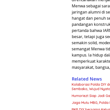
Menwa sebagai saran
jaringan alumni di 
hangat dan penuh s
pandangan konstrukt
pertanda bahwa IAR
besar, tetapi juga 
semakin solid, mode
semangat Menwa tid
kampus. Ia hidup dal
memperkuat karakte
masyarakat, bangsa,
Related News
Kolaborasi Polda DIY 
Sembako, Wujud Nyata K
Humoriezt Siap Jadi G
Jaga Mutu MBG, Polda
RKP DIY bersama Kelua