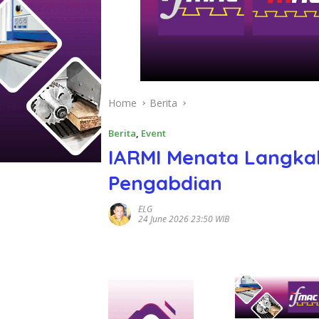
Home
Berita
Berita
,
Event
IARMI Menata Langka
Pengabdian
ELG
24 June 2026 23:50 WIB