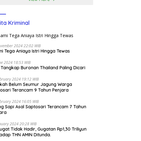
ita Kriminal
ovember 2024 22:02 WIB
i Tega Aniaya Istri Hingga Tewas
ne 2024 18:53 WIB
i Tangkap Buronan Thailand Paling Dicari
bruary 2024 19:12 WIB
ikah Belum Seumur Jagung Warga
osari Terancam 9 Tahun Penjara
bruary 2024 16:05 WIB
ng Sapi Asal Saptosari Terancam 7 Tahun
ara
nuary 2024 20:28 WIB
ugat Tidak Hadir, Gugatan Rp1,30 Triliyun
adap THN AMIN Ditunda.