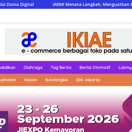
IARMI Menata Langkah, Menguatkan Barisan Pengabdia
ndidikan
Olahraga
Tag Berita
Berita Otomotif
Lainny
ejahatan
Nissan
Bulutangkis
DKI Jakarta