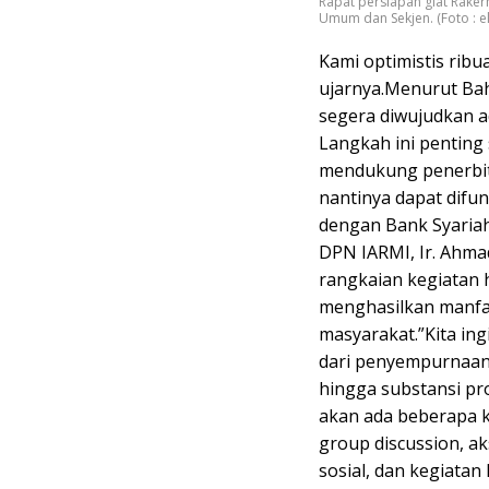
Rapat persiapan giat Raker
Umum dan Sekjen. (Foto : e
Kami optimistis ribu
ujarnya.Menurut Bah
segera diwujudkan a
Langkah ini penting
mendukung penerbit
nantinya dapat difu
dengan Bank Syariah 
DPN IARMI, Ir. Ahma
rangkaian kegiatan 
menghasilkan manfaa
masyarakat.”Kita ing
dari penyempurnaan 
hingga substansi pr
akan ada beberapa k
group discussion, a
sosial, dan kegiatan