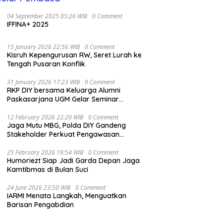
04 September 2025 05:26 WIB
0 Comment
IFFINA+ 2025
15 January 2026 22:56 WIB
0 Comment
Kisruh Kepengurusan RW, Seret Lurah ke
Tengah Pusaran Konflik
31 January 2026 17:23 WIB
0 Comment
RKP DIY bersama Keluarga Alumni
Paskasarjana UGM Gelar Seminar
Nasional untuk Generasi Muda
12 February 2026 22:20 WIB
0 Comment
Jaga Mutu MBG, Polda DIY Gandeng
Stakeholder Perkuat Pengawasan
Pangan
25 February 2026 19:54 WIB
0 Comment
Humoriezt Siap Jadi Garda Depan Jaga
Kamtibmas di Bulan Suci
24 June 2026 23:50 WIB
0 Comment
IARMI Menata Langkah, Menguatkan
Barisan Pengabdian