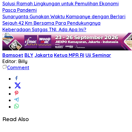
Solusi Ramah Lingkungan untuk Pemulihan Ekonomi
Pasca Pandemi
Sunaryanta Gunakan Waktu Kampanye dengan Berlari
Sejauh 42 Km Bersama Para Pendukungnya
Keberadaan Satgas TNI, Ada Apa Ini?
Bamsoet
BLY
Jakarta
Ketua MPR RI
Uji Seminar
Editor: Billy
Comment
Read Also