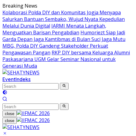
Skip
Breaking News
to
Kolaborasi Polda DIY dan Komunitas Jogja Menyapa
content
Salurkan Bantuan Sembako, Wujud Nyata Kepedulian
Melalui Dunia Digital
IARMI Menata Langkah,
Menguatkan Barisan Pengabdian
Humoriezt Siap Jadi
Garda Depan Jaga Kamtibmas di Bulan Suci
Jaga Mutu
MBG, Polda DIY Gandeng Stakeholder Perkuat
Pengawasan Pangan
RKP DIY bersama Keluarga Alumni
Paskasarjana UGM Gelar Seminar Nasional untuk
Generasi Muda
Event
Indeks
close
close