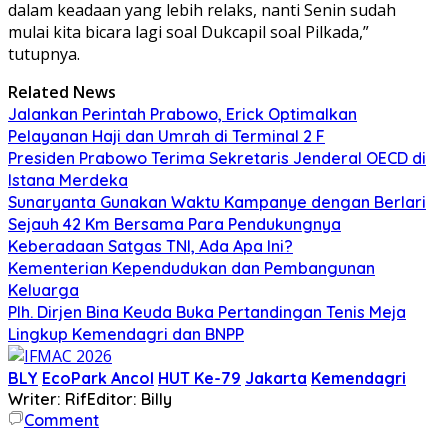
dalam keadaan yang lebih relaks, nanti Senin sudah
mulai kita bicara lagi soal Dukcapil soal Pilkada,”
tutupnya.
Related News
Jalankan Perintah Prabowo, Erick Optimalkan
Pelayanan Haji dan Umrah di Terminal 2 F
Presiden Prabowo Terima Sekretaris Jenderal OECD di
Istana Merdeka
Sunaryanta Gunakan Waktu Kampanye dengan Berlari
Sejauh 42 Km Bersama Para Pendukungnya
Keberadaan Satgas TNI, Ada Apa Ini?
Kementerian Kependudukan dan Pembangunan
Keluarga
Plh. Dirjen Bina Keuda Buka Pertandingan Tenis Meja
Lingkup Kemendagri dan BNPP
BLY
EcoPark Ancol
HUT Ke-79
Jakarta
Kemendagri
Writer: Rif
Editor: Billy
Comment