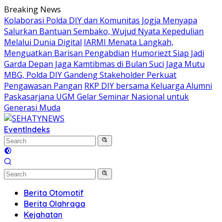
Skip
Breaking News
to
Kolaborasi Polda DIY dan Komunitas Jogja Menyapa
content
Salurkan Bantuan Sembako, Wujud Nyata Kepedulian
Melalui Dunia Digital
IARMI Menata Langkah,
Menguatkan Barisan Pengabdian
Humoriezt Siap Jadi
Garda Depan Jaga Kamtibmas di Bulan Suci
Jaga Mutu
MBG, Polda DIY Gandeng Stakeholder Perkuat
Pengawasan Pangan
RKP DIY bersama Keluarga Alumni
Paskasarjana UGM Gelar Seminar Nasional untuk
Generasi Muda
Event
Indeks
Berita Otomotif
Berita Olahraga
Kejahatan