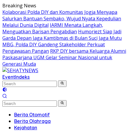
Skip
Breaking News
to
Kolaborasi Polda DIY dan Komunitas Jogja Menyapa
content
Salurkan Bantuan Sembako, Wujud Nyata Kepedulian
Melalui Dunia Digital
IARMI Menata Langkah,
Menguatkan Barisan Pengabdian
Humoriezt Siap Jadi
Garda Depan Jaga Kamtibmas di Bulan Suci
Jaga Mutu
MBG, Polda DIY Gandeng Stakeholder Perkuat
Pengawasan Pangan
RKP DIY bersama Keluarga Alumni
Paskasarjana UGM Gelar Seminar Nasional untuk
Generasi Muda
Event
Indeks
Berita Otomotif
Berita Olahraga
Kejahatan