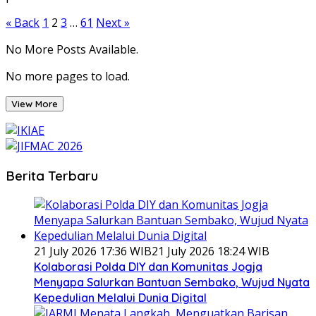
Posts
« Back
1
2
3
…
61
Next »
pagination
No More Posts Available.
No more pages to load.
View More
Berita Terbaru
21 July 2026 17:36 WIB
21 July 2026 18:24 WIB
Kolaborasi Polda DIY dan Komunitas Jogja
Menyapa Salurkan Bantuan Sembako, Wujud Nyata
Kepedulian Melalui Dunia Digital