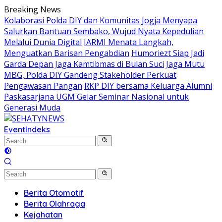
Skip
Breaking News
to
Kolaborasi Polda DIY dan Komunitas Jogja Menyapa
content
Salurkan Bantuan Sembako, Wujud Nyata Kepedulian
Melalui Dunia Digital
IARMI Menata Langkah,
Menguatkan Barisan Pengabdian
Humoriezt Siap Jadi
Garda Depan Jaga Kamtibmas di Bulan Suci
Jaga Mutu
MBG, Polda DIY Gandeng Stakeholder Perkuat
Pengawasan Pangan
RKP DIY bersama Keluarga Alumni
Paskasarjana UGM Gelar Seminar Nasional untuk
Generasi Muda
Event
Indeks
Berita Otomotif
Berita Olahraga
Kejahatan