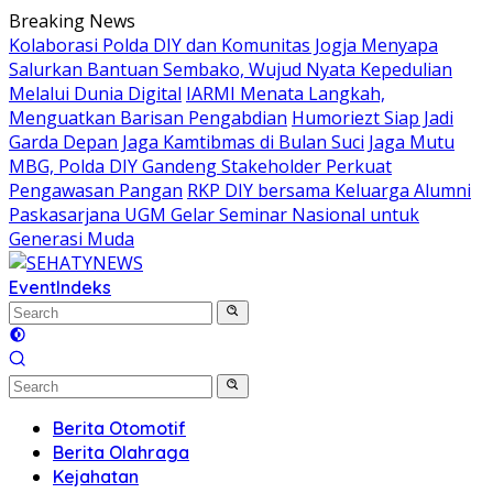
Skip
Breaking News
to
Kolaborasi Polda DIY dan Komunitas Jogja Menyapa
content
Salurkan Bantuan Sembako, Wujud Nyata Kepedulian
Melalui Dunia Digital
IARMI Menata Langkah,
Menguatkan Barisan Pengabdian
Humoriezt Siap Jadi
Garda Depan Jaga Kamtibmas di Bulan Suci
Jaga Mutu
MBG, Polda DIY Gandeng Stakeholder Perkuat
Pengawasan Pangan
RKP DIY bersama Keluarga Alumni
Paskasarjana UGM Gelar Seminar Nasional untuk
Generasi Muda
Event
Indeks
Berita Otomotif
Berita Olahraga
Kejahatan