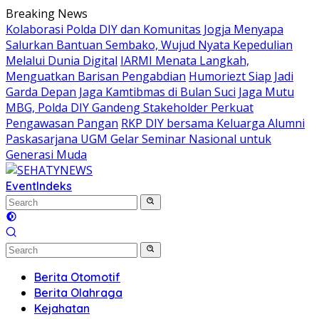
Skip
Breaking News
to
Kolaborasi Polda DIY dan Komunitas Jogja Menyapa
content
Salurkan Bantuan Sembako, Wujud Nyata Kepedulian
Melalui Dunia Digital
IARMI Menata Langkah,
Menguatkan Barisan Pengabdian
Humoriezt Siap Jadi
Garda Depan Jaga Kamtibmas di Bulan Suci
Jaga Mutu
MBG, Polda DIY Gandeng Stakeholder Perkuat
Pengawasan Pangan
RKP DIY bersama Keluarga Alumni
Paskasarjana UGM Gelar Seminar Nasional untuk
Generasi Muda
Event
Indeks
Berita Otomotif
Berita Olahraga
Kejahatan