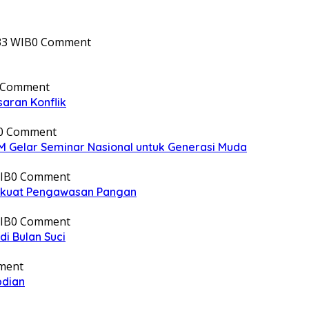
33 WIB
0 Comment
 Comment
aran Konflik
0 Comment
 Gelar Seminar Nasional untuk Generasi Muda
IB
0 Comment
erkuat Pengawasan Pangan
IB
0 Comment
i Bulan Suci
ment
bdian