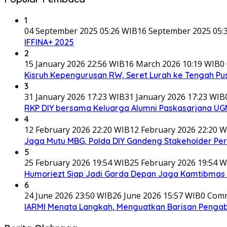
1
04 September 2025 05:26 WIB
16 September 2025 05:
IFFINA+ 2025
2
15 January 2026 22:56 WIB
16 March 2026 10:19 WIB
0
Kisruh Kepengurusan RW, Seret Lurah ke Tengah Pus
3
31 January 2026 17:23 WIB
31 January 2026 17:23 WIB
RKP DIY bersama Keluarga Alumni Paskasarjana UGM
4
12 February 2026 22:20 WIB
12 February 2026 22:20 W
Jaga Mutu MBG, Polda DIY Gandeng Stakeholder P
5
25 February 2026 19:54 WIB
25 February 2026 19:54 W
Humoriezt Siap Jadi Garda Depan Jaga Kamtibmas d
6
24 June 2026 23:50 WIB
26 June 2026 15:57 WIB
0 Com
IARMI Menata Langkah, Menguatkan Barisan Penga