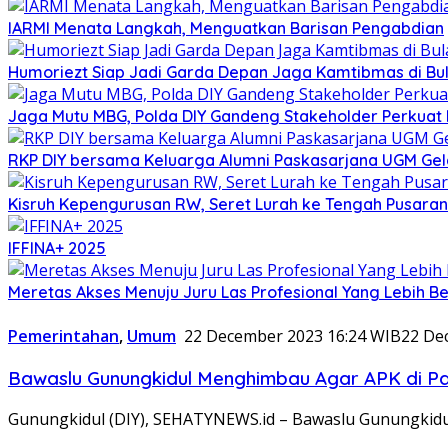
IARMI Menata Langkah, Menguatkan Barisan Pengabdian
Humoriezt Siap Jadi Garda Depan Jaga Kamtibmas di Bul
Jaga Mutu MBG, Polda DIY Gandeng Stakeholder Perkua
RKP DIY bersama Keluarga Alumni Paskasarjana UGM Gel
Kisruh Kepengurusan RW, Seret Lurah ke Tengah Pusaran 
IFFINA+ 2025
Meretas Akses Menuju Juru Las Profesional Yang Lebih Be
Pemerintahan
,
Umum
22 December 2023 16:24 WIB
22 De
Bawaslu Gunungkidul Menghimbau Agar APK di Pa
Gunungkidul (DIY), SEHATYNEWS.id – Bawaslu Gunungkid