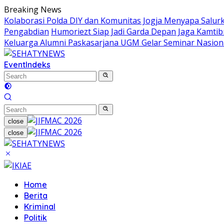
Skip
Breaking News
to
Kolaborasi Polda DIY dan Komunitas Jogja Menyapa Salur
content
Pengabdian
Humoriezt Siap Jadi Garda Depan Jaga Kamtib
Keluarga Alumni Paskasarjana UGM Gelar Seminar Nasion
Event
Indeks
close
close
Home
Berita
Kriminal
Politik