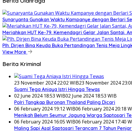
Berita Olahraga
Sunaryanta Gunakan Waktu Kampanye dengan Berlari S
Meriahkan HUT Ke-79, Kemendagri Gelar Jalan Santai, A
Plh. Dirjen Bina Keuda Buka Pertandingan Tenis Meja Li
View More
Berita Kriminal
23 November 2024 22:02 WIB
23 November 2024 23:0
Suami Tega Aniaya Istri Hingga Tewas
02 June 2024 18:53 WIB
02 June 2024 18:53 WIB
Polri Tangkap Buronan Thailand Paling Dicari
06 February 2024 19:12 WIB
06 February 2024 20:18 W
Menikah Belum Seumur Jagung Warga Saptosari Te
06 February 2024 16:05 WIB
06 February 2024 17:40 W
Maling Sapi Asal Saptosari Terancam 7 Tahun Penja