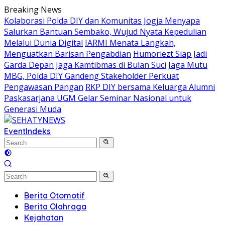
Skip
Breaking News
to
Kolaborasi Polda DIY dan Komunitas Jogja Menyapa
content
Salurkan Bantuan Sembako, Wujud Nyata Kepedulian
Melalui Dunia Digital
IARMI Menata Langkah,
Menguatkan Barisan Pengabdian
Humoriezt Siap Jadi
Garda Depan Jaga Kamtibmas di Bulan Suci
Jaga Mutu
MBG, Polda DIY Gandeng Stakeholder Perkuat
Pengawasan Pangan
RKP DIY bersama Keluarga Alumni
Paskasarjana UGM Gelar Seminar Nasional untuk
Generasi Muda
Event
Indeks
Berita Otomotif
Berita Olahraga
Kejahatan