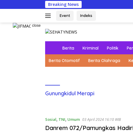
Skip
Breaking News
Kol
to
content
Event
Indeks
close
H
Berita
Kriminal
Politik
Pe
o
m
Berita Otomotif
Berita Olahraga
K
e
Gunungkidul Merapi
Sosial
,
TNI
,
Umum
03 April 2024 16:10 WIB
Danrem 072/Pamungkas Hadir