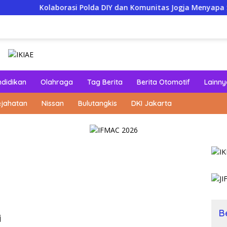
aborasi Polda DIY dan Komunitas Jogja Menyapa Salurkan Bant
ndidikan
Olahraga
Tag Berita
Berita Otomotif
Lainny
ejahatan
Nissan
Bulutangkis
DKI Jakarta
B
i