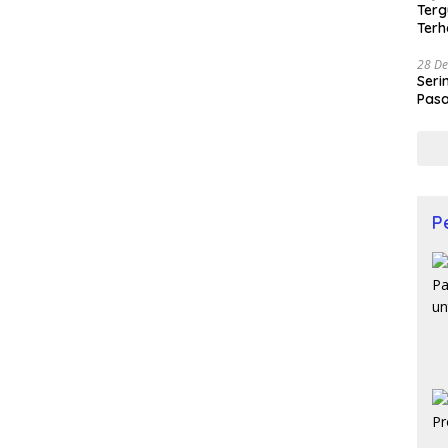
Terg
Terh
28 De
Seri
Pasa
Prof
P