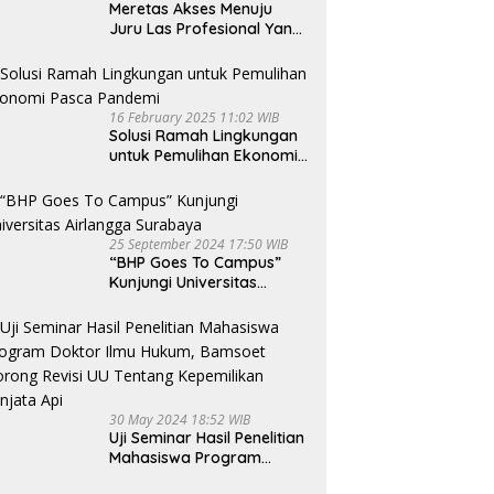
Meretas Akses Menuju
Juru Las Profesional Yang
Lebih Bersinar
16 February 2025 11:02 WIB
Solusi Ramah Lingkungan
untuk Pemulihan Ekonomi
Pasca Pandemi
25 September 2024 17:50 WIB
“BHP Goes To Campus”
Kunjungi Universitas
Airlangga Surabaya
30 May 2024 18:52 WIB
Uji Seminar Hasil Penelitian
Mahasiswa Program
Doktor Ilmu Hukum,