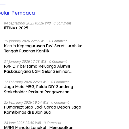
ular Pembaca
04 September 2025 05:26 WIB
0 Comment
IFFINA+ 2025
15 January 2026 22:56 WIB
0 Comment
Kisruh Kepengurusan RW, Seret Lurah ke
Tengah Pusaran Konflik
31 January 2026 17:23 WIB
0 Comment
RKP DIY bersama Keluarga Alumni
Paskasarjana UGM Gelar Seminar
Nasional untuk Generasi Muda
12 February 2026 22:20 WIB
0 Comment
Jaga Mutu MBG, Polda DIY Gandeng
Stakeholder Perkuat Pengawasan
Pangan
25 February 2026 19:54 WIB
0 Comment
Humoriezt Siap Jadi Garda Depan Jaga
Kamtibmas di Bulan Suci
24 June 2026 23:50 WIB
0 Comment
IARMI Menata Langkah, Menguatkan