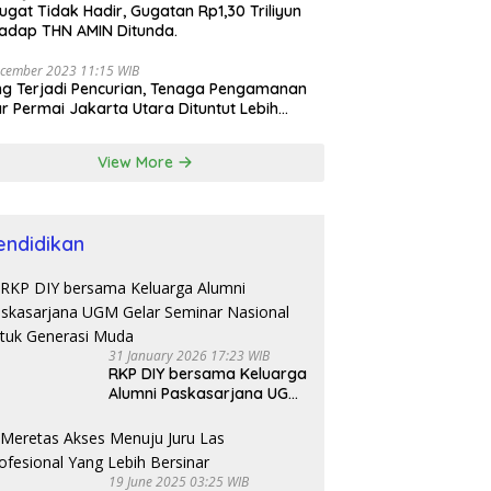
ugat Tidak Hadir, Gugatan Rp1,30 Triliyun
adap THN AMIN Ditunda.
cember 2023 11:15 WIB
ng Terjadi Pencurian, Tenaga Pengamanan
r Permai Jakarta Utara Dituntut Lebih
esional
View More
endidikan
31 January 2026 17:23 WIB
RKP DIY bersama Keluarga
Alumni Paskasarjana UGM
Gelar Seminar Nasional
untuk Generasi Muda
19 June 2025 03:25 WIB