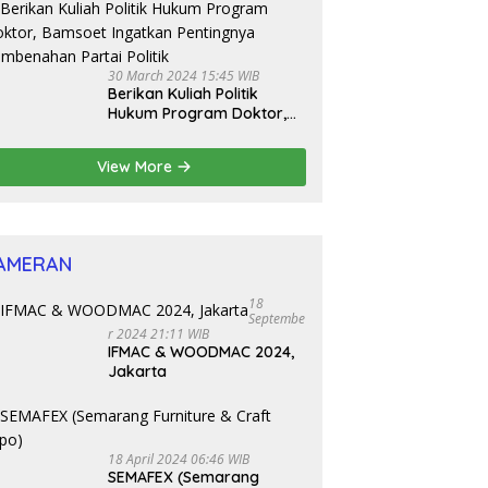
Bamsoet Dorong Revisi UU
Tentang Kepemilikan
Senjata Api
30 March 2024 15:45 WIB
Berikan Kuliah Politik
Hukum Program Doktor,
Bamsoet Ingatkan
Pentingnya Pembenahan
View More
Partai Politik
AMERAN
18
Septembe
R 2024 21:11 WIB
IFMAC & WOODMAC 2024,
Jakarta
18 April 2024 06:46 WIB
SEMAFEX (Semarang