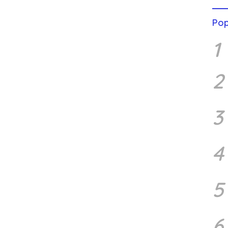
Pop
1
2
3
4
5
6