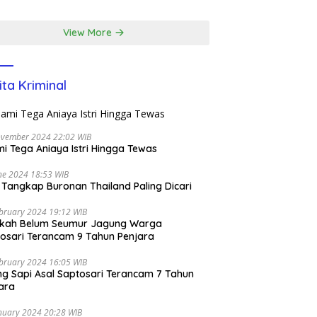
m di EcoPark
l
View More
ita Kriminal
ovember 2024 22:02 WIB
i Tega Aniaya Istri Hingga Tewas
ne 2024 18:53 WIB
i Tangkap Buronan Thailand Paling Dicari
bruary 2024 19:12 WIB
ikah Belum Seumur Jagung Warga
osari Terancam 9 Tahun Penjara
bruary 2024 16:05 WIB
ng Sapi Asal Saptosari Terancam 7 Tahun
ara
nuary 2024 20:28 WIB