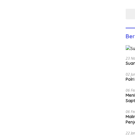
Yati
Anco
Ber
23 N
Suam
02 Ju
Polr
06 Fe
Men
Sapt
06 Fe
Mali
Penj
22 Ja