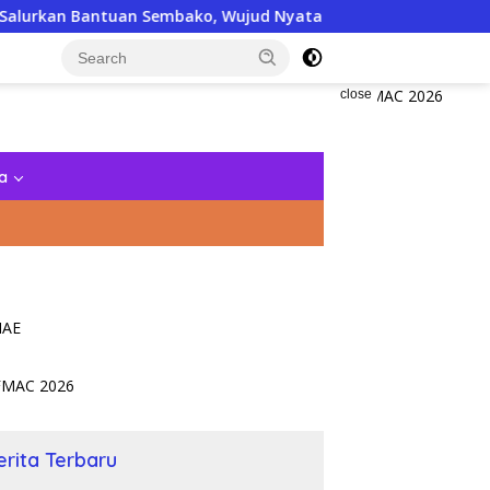
uan Sembako, Wujud Nyata Kepedulian Melalui Dunia Digital
close
a
erita Terbaru