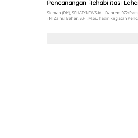
Pencanangan Rehabilitasi Laha
Kawasan Penyangga Gunung M
Sleman (DIY), SEHATYNEWS.id – Danrem 072/Pam
TNI Zainul Bahar, S.H., M.Si., hadiri kegiatan P