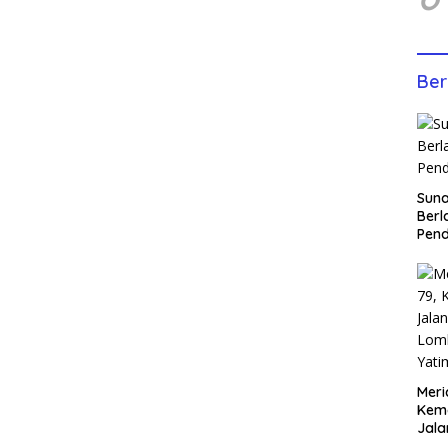
Ber
Sun
Berl
Pen
Meri
Keme
Jala
Lom