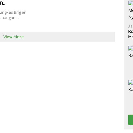
n
erapi
ungkas Brigjen
encanangan…
21
Ko
View More
Me
Wu
Di