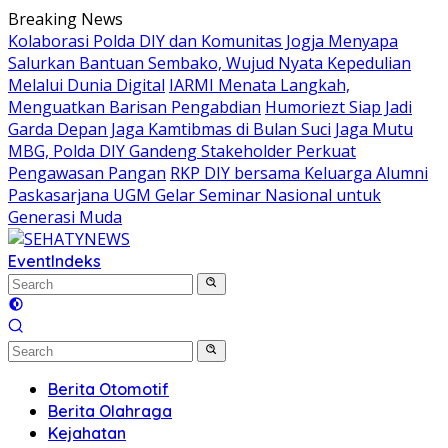
Skip
Breaking News
to
Kolaborasi Polda DIY dan Komunitas Jogja Menyapa
content
Salurkan Bantuan Sembako, Wujud Nyata Kepedulian
Melalui Dunia Digital
IARMI Menata Langkah,
Menguatkan Barisan Pengabdian
Humoriezt Siap Jadi
Garda Depan Jaga Kamtibmas di Bulan Suci
Jaga Mutu
MBG, Polda DIY Gandeng Stakeholder Perkuat
Pengawasan Pangan
RKP DIY bersama Keluarga Alumni
Paskasarjana UGM Gelar Seminar Nasional untuk
Generasi Muda
Event
Indeks
Berita Otomotif
Berita Olahraga
Kejahatan