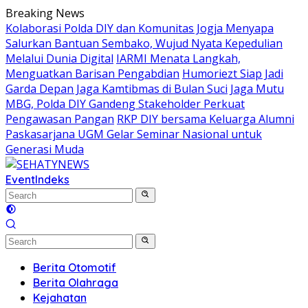
Skip
Breaking News
to
Kolaborasi Polda DIY dan Komunitas Jogja Menyapa
content
Salurkan Bantuan Sembako, Wujud Nyata Kepedulian
Melalui Dunia Digital
IARMI Menata Langkah,
Menguatkan Barisan Pengabdian
Humoriezt Siap Jadi
Garda Depan Jaga Kamtibmas di Bulan Suci
Jaga Mutu
MBG, Polda DIY Gandeng Stakeholder Perkuat
Pengawasan Pangan
RKP DIY bersama Keluarga Alumni
Paskasarjana UGM Gelar Seminar Nasional untuk
Generasi Muda
Event
Indeks
Berita Otomotif
Berita Olahraga
Kejahatan