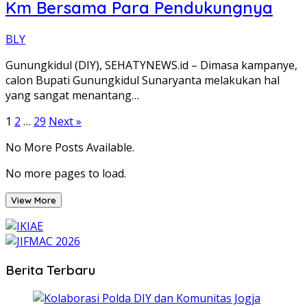
Km Bersama Para Pendukungnya
BLY
Gunungkidul (DIY), SEHATYNEWS.id – Dimasa kampanye,
calon Bupati Gunungkidul Sunaryanta melakukan hal
yang sangat menantang…
Posts
1
2
…
29
Next »
pagination
No More Posts Available.
No more pages to load.
View More
Berita Terbaru