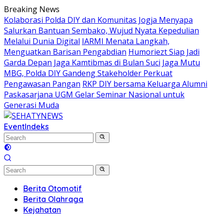
Skip
Breaking News
to
Kolaborasi Polda DIY dan Komunitas Jogja Menyapa
content
Salurkan Bantuan Sembako, Wujud Nyata Kepedulian
Melalui Dunia Digital
IARMI Menata Langkah,
Menguatkan Barisan Pengabdian
Humoriezt Siap Jadi
Garda Depan Jaga Kamtibmas di Bulan Suci
Jaga Mutu
MBG, Polda DIY Gandeng Stakeholder Perkuat
Pengawasan Pangan
RKP DIY bersama Keluarga Alumni
Paskasarjana UGM Gelar Seminar Nasional untuk
Generasi Muda
Event
Indeks
Berita Otomotif
Berita Olahraga
Kejahatan