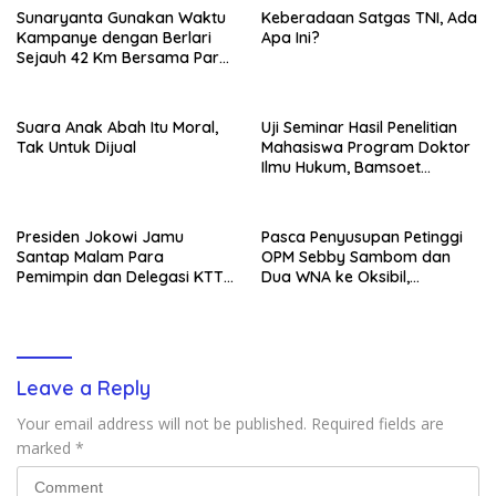
Sunaryanta Gunakan Waktu
Keberadaan Satgas TNI, Ada
Kampanye dengan Berlari
Apa Ini?
Sejauh 42 Km Bersama Para
Pendukungnya
Suara Anak Abah Itu Moral,
Uji Seminar Hasil Penelitian
Tak Untuk Dijual
Mahasiswa Program Doktor
Ilmu Hukum, Bamsoet
Dorong Revisi UU Tentang
Kepemilikan Senjata Api
Presiden Jokowi Jamu
Pasca Penyusupan Petinggi
Santap Malam Para
OPM Sebby Sambom dan
Pemimpin dan Delegasi KTT
Dua WNA ke Oksibil,
WWF Ke-10 di GWK
Munculkan 2 Insiden
Berdarah di Papua
Leave a Reply
Your email address will not be published.
Required fields are
marked
*