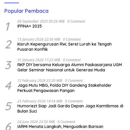
Popular Pembaca
1
04 September 2025 05:26 WIB
0 Comment
IFFINA+ 2025
2
15 January 2026 22:56 WIB
0 Comment
Kisruh Kepengurusan RW, Seret Lurah ke Tengah
Pusaran Konflik
3
31 January 2026 17:23 WIB
0 Comment
RKP DIY bersama Keluarga Alumni Paskasarjana UGM
Gelar Seminar Nasional untuk Generasi Muda
4
12 February 2026 22:20 WIB
0 Comment
Jaga Mutu MBG, Polda DIY Gandeng Stakeholder
Perkuat Pengawasan Pangan
5
25 February 2026 19:54 WIB
0 Comment
Humoriezt Siap Jadi Garda Depan Jaga Kamtibmas di
Bulan Suci
6
24 June 2026 23:50 WIB
0 Comment
IARMI Menata Langkah, Menguatkan Barisan