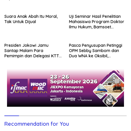
Pendukungnya
Suara Anak Abah Itu Moral,
Uji Seminar Hasil Penelitian
Tak Untuk Dijual
Mahasiswa Program Doktor
Ilmu Hukum, Bamsoet
Dorong Revisi UU Tentang
Kepemilikan Senjata Api
Presiden Jokowi Jamu
Pasca Penyusupan Petinggi
Santap Malam Para
OPM Sebby Sambom dan
Pemimpin dan Delegasi KTT
Dua WNA ke Oksibil,
WWF Ke-10 di GWK
Munculkan 2 Insiden
Berdarah di Papua
Recommendation for You