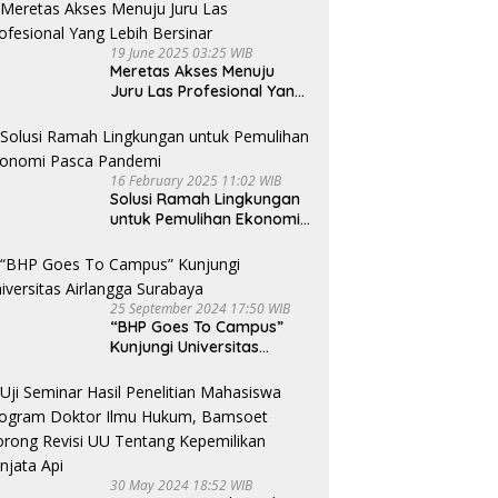
untuk Generasi Muda
19 June 2025 03:25 WIB
Meretas Akses Menuju
Juru Las Profesional Yang
Lebih Bersinar
16 February 2025 11:02 WIB
Solusi Ramah Lingkungan
untuk Pemulihan Ekonomi
Pasca Pandemi
25 September 2024 17:50 WIB
“BHP Goes To Campus”
Kunjungi Universitas
Airlangga Surabaya
30 May 2024 18:52 WIB