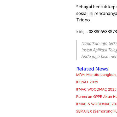
Sebagai bentuk kepe
sosial ini rencanan
Triono.
kbli, – 083806583873
Dapatkan info terki
instsll Aplikasi Tel
Anda juga bisa men
Related News
IARMI Menata Langkah
IFFINA+ 2025
IFMAC WOODMAC 2025
Pameran GPPE Akan Had
IFMAC & WOODMAC 202
SEMAFEX (Semarang Fur