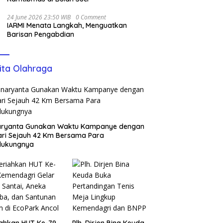
24 June 2026 23:50 WIB
0 Comment
IARMI Menata Langkah, Menguatkan
Barisan Pengabdian
ita Olahraga
aryanta Gunakan Waktu Kampanye dengan
ari Sejauh 42 Km Bersama Para
dukungnya
ahkan HUT Ke-79,
Plh. Dirjen Bina Keuda