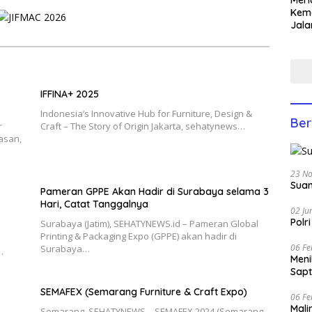
Keme
Jala
Lom
Yati
Anco
IFFINA+ 2025
Indonesia’s Innovative Hub for Furniture, Design &
Ber
r
Craft – The Story of Origin Jakarta, sehatynews…
asan,
23 N
Suam
Pameran GPPE Akan Hadir di Surabaya selama 3
Hari, Catat Tanggalnya
02 Ju
Polr
Surabaya (Jatim), SEHATYNEWS.id – Pameran Global
Printing & Packaging Expo (GPPE) akan hadir di
06 Fe
Surabaya…
…
Men
Sapt
SEMAFEX (Semarang Furniture & Craft Expo)
06 Fe
Mali
Semarang, SEHATYNEWS – SEMAFEX 2024 (Semarang