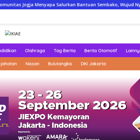
Menyapa Salurkan Bantuan Sembako, Wujud Nyata Kepedulian Me
ndidikan
Olahraga
Tag Berita
Berita Otomotif
Lainny
ejahatan
Nissan
Bulutangkis
DKI Jakarta