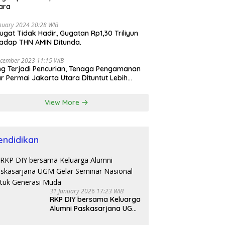
ara
nuary 2024 20:28 WIB
ugat Tidak Hadir, Gugatan Rp1,30 Triliyun
adap THN AMIN Ditunda.
cember 2023 11:15 WIB
ng Terjadi Pencurian, Tenaga Pengamanan
r Permai Jakarta Utara Dituntut Lebih
esional
View More
endidikan
31 January 2026 17:23 WIB
RKP DIY bersama Keluarga
Alumni Paskasarjana UGM
Gelar Seminar Nasional