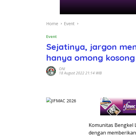
Home
Event
Event
Sejatinya, jargon me
hanya omong kosong 
ONI
18 August 2022 21:14 WIB
Komunitas Bengkel L
dengan memberikan p