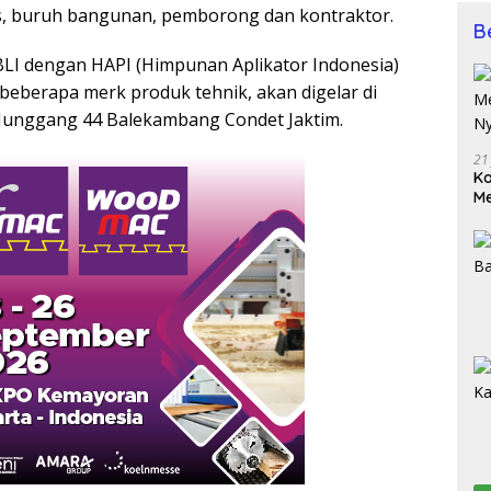
s, buruh bangunan, pemborong dan kontraktor.
B
BLI dengan HAPI (Himpunan Aplikator Indonesia)
 beberapa merk produk tehnik, akan digelar di
. Munggang 44 Balekambang Condet Jaktim.
21
Ko
Me
Wu
Di