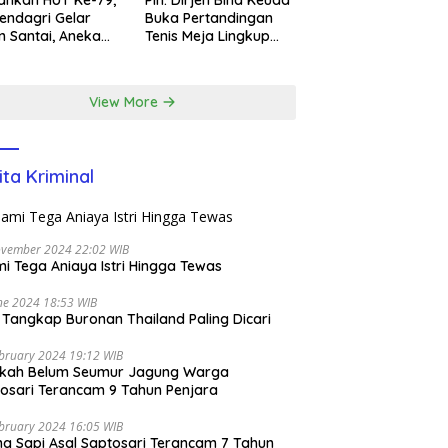
ndagri Gelar
Buka Pertandingan
n Santai, Aneka
Tenis Meja Lingkup
ba, dan Santunan
Kemendagri dan BNPP
m di EcoPark
l
View More
ita Kriminal
ovember 2024 22:02 WIB
i Tega Aniaya Istri Hingga Tewas
ne 2024 18:53 WIB
i Tangkap Buronan Thailand Paling Dicari
bruary 2024 19:12 WIB
ikah Belum Seumur Jagung Warga
osari Terancam 9 Tahun Penjara
bruary 2024 16:05 WIB
ng Sapi Asal Saptosari Terancam 7 Tahun