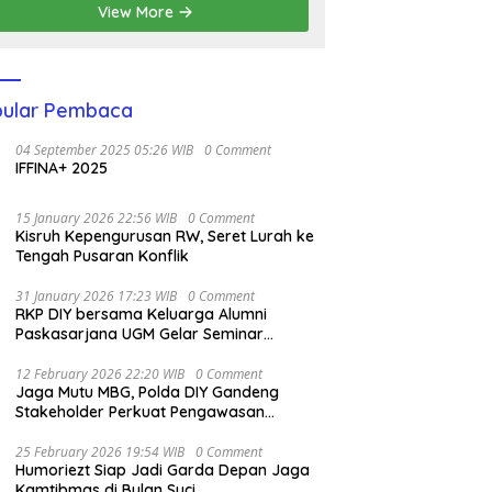
View More
ular Pembaca
04 September 2025 05:26 WIB
0 Comment
IFFINA+ 2025
15 January 2026 22:56 WIB
0 Comment
Kisruh Kepengurusan RW, Seret Lurah ke
Tengah Pusaran Konflik
31 January 2026 17:23 WIB
0 Comment
RKP DIY bersama Keluarga Alumni
Paskasarjana UGM Gelar Seminar
Nasional untuk Generasi Muda
12 February 2026 22:20 WIB
0 Comment
Jaga Mutu MBG, Polda DIY Gandeng
Stakeholder Perkuat Pengawasan
Pangan
25 February 2026 19:54 WIB
0 Comment
Humoriezt Siap Jadi Garda Depan Jaga
Kamtibmas di Bulan Suci