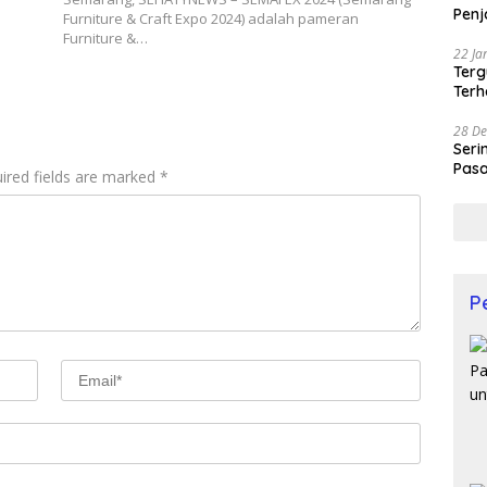
Penj
Furniture & Craft Expo 2024) adalah pameran
Furniture &…
22 Ja
Terg
Terh
28 De
Seri
Pasa
ired fields are marked
*
Prof
P