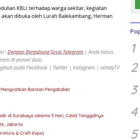
dulian KBLI terhadap warga sekitar, kegiatan
ya akan dibuka oleh Lurah Balekambang, Herman
Pop
1
ni :
Dengan Bergabung Grup Telegram
| Anda harus
egram di ponsel dulu
2
gikuti pada FaceBook | Twitter | Instagram | sehatyTV
3
, Menguatkan Barisan Pengabdian
4
ir di Surabaya selama 3 Hari, Catat Tanggalnya
4, Jakarta
5
niture & Craft Expo)