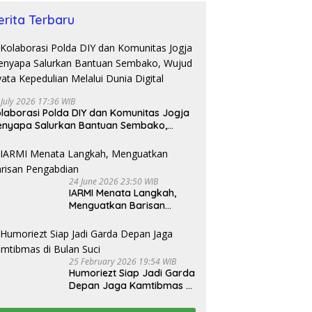
erita Terbaru
 July 2026 17:36 WIB
laborasi Polda DIY dan Komunitas Jogja
nyapa Salurkan Bantuan Sembako,
jud Nyata Kepedulian Melalui Dunia
gital
24 June 2026 23:50 WIB
IARMI Menata Langkah,
Menguatkan Barisan
Pengabdian
25 February 2026 19:54 WIB
Humoriezt Siap Jadi Garda
Depan Jaga Kamtibmas di
Bulan Suci