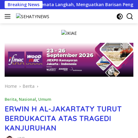
Skip
IARMI Menata Langkah, Menguatkan Barisan Pengabdian
Breaking News
to
content
Home
Berita
Berita
,
Nasional
,
Umum
ERWIN H AL-JAKARTATY TURUT
BERDUKACITA ATAS TRAGEDI
KANJURUHAN