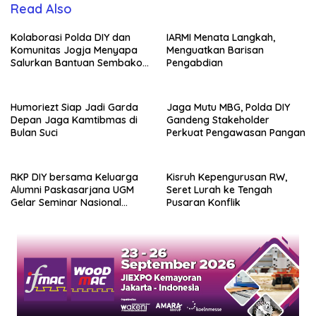
Read Also
Kolaborasi Polda DIY dan
IARMI Menata Langkah,
Komunitas Jogja Menyapa
Menguatkan Barisan
Salurkan Bantuan Sembako,
Pengabdian
Wujud Nyata Kepedulian
Melalui Dunia Digital
Humoriezt Siap Jadi Garda
Jaga Mutu MBG, Polda DIY
Depan Jaga Kamtibmas di
Gandeng Stakeholder
Bulan Suci
Perkuat Pengawasan Pangan
RKP DIY bersama Keluarga
Kisruh Kepengurusan RW,
Alumni Paskasarjana UGM
Seret Lurah ke Tengah
Gelar Seminar Nasional
Pusaran Konflik
untuk Generasi Muda