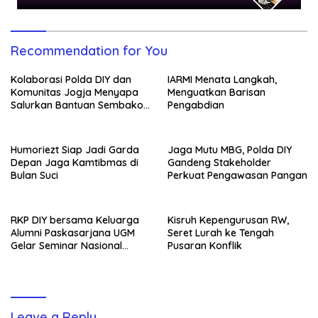
Recommendation for You
Kolaborasi Polda DIY dan
IARMI Menata Langkah,
Komunitas Jogja Menyapa
Menguatkan Barisan
Salurkan Bantuan Sembako,
Pengabdian
Wujud Nyata Kepedulian
Melalui Dunia Digital
Humoriezt Siap Jadi Garda
Jaga Mutu MBG, Polda DIY
Depan Jaga Kamtibmas di
Gandeng Stakeholder
Bulan Suci
Perkuat Pengawasan Pangan
RKP DIY bersama Keluarga
Kisruh Kepengurusan RW,
Alumni Paskasarjana UGM
Seret Lurah ke Tengah
Gelar Seminar Nasional
Pusaran Konflik
untuk Generasi Muda
Leave a Reply