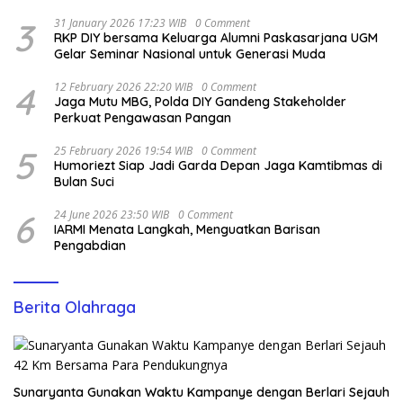
3
31 January 2026 17:23 WIB
0 Comment
RKP DIY bersama Keluarga Alumni Paskasarjana UGM
Gelar Seminar Nasional untuk Generasi Muda
4
12 February 2026 22:20 WIB
0 Comment
Jaga Mutu MBG, Polda DIY Gandeng Stakeholder
Perkuat Pengawasan Pangan
5
25 February 2026 19:54 WIB
0 Comment
Humoriezt Siap Jadi Garda Depan Jaga Kamtibmas di
Bulan Suci
6
24 June 2026 23:50 WIB
0 Comment
IARMI Menata Langkah, Menguatkan Barisan
Pengabdian
Berita Olahraga
Sunaryanta Gunakan Waktu Kampanye dengan Berlari Sejauh