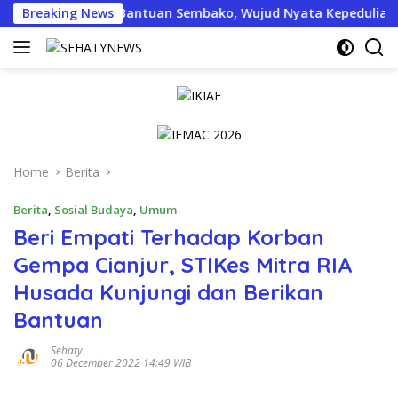
Skip
Salurkan Bantuan Sembako, Wujud Nyata Kepedulian Melalui Dun
Breaking News
to
content
Home
Berita
Berita
,
Sosial Budaya
,
Umum
Beri Empati Terhadap Korban
Gempa Cianjur, STIKes Mitra RIA
Husada Kunjungi dan Berikan
Bantuan
Sehaty
06 December 2022 14:49 WIB