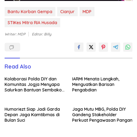
Bantu Korban Gempa
Cianjur
MDP
STIKes Mitra RIA Husada
Writer: MDP
Editor: Billy
Read Also
Kolaborasi Polda DIY dan
IARMI Menata Langkah,
Komunitas Jogja Menyapa
Menguatkan Barisan
Salurkan Bantuan Sembako,
Pengabdian
Wujud Nyata Kepedulian
Melalui Dunia Digital
Humoriezt Siap Jadi Garda
Jaga Mutu MBG, Polda DIY
Depan Jaga Kamtibmas di
Gandeng Stakeholder
Bulan Suci
Perkuat Pengawasan Pangan