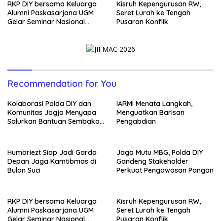
RKP DIY bersama Keluarga
Kisruh Kepengurusan RW,
Alumni Paskasarjana UGM
Seret Lurah ke Tengah
Gelar Seminar Nasional
Pusaran Konflik
untuk Generasi Muda
Recommendation for You
Kolaborasi Polda DIY dan
IARMI Menata Langkah,
Komunitas Jogja Menyapa
Menguatkan Barisan
Salurkan Bantuan Sembako,
Pengabdian
Wujud Nyata Kepedulian
Melalui Dunia Digital
Humoriezt Siap Jadi Garda
Jaga Mutu MBG, Polda DIY
Depan Jaga Kamtibmas di
Gandeng Stakeholder
Bulan Suci
Perkuat Pengawasan Pangan
RKP DIY bersama Keluarga
Kisruh Kepengurusan RW,
Alumni Paskasarjana UGM
Seret Lurah ke Tengah
Gelar Seminar Nasional
Pusaran Konflik