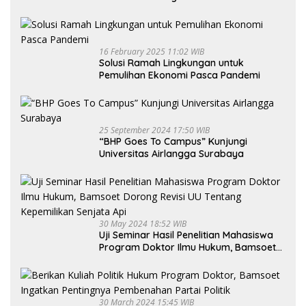
16 February 2025 11:02 WIB
Solusi Ramah Lingkungan untuk
Pemulihan Ekonomi Pasca Pandemi
25 September 2024 17:50 WIB
“BHP Goes To Campus” Kunjungi
Universitas Airlangga Surabaya
30 May 2024 18:52 WIB
Uji Seminar Hasil Penelitian Mahasiswa
Program Doktor Ilmu Hukum, Bamsoet
Dorong Revisi UU Tentang Kepemilikan
Senjata Api
30 March 2024 15:45 WIB