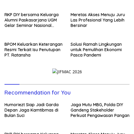
RKP DIY bersama Keluarga
Meretas Akses Menuju Juru
Alumni Paskasarjana UGM
Las Profesional Yang Lebih
Gelar Seminar Nasional
Bersinar
untuk Generasi Muda
BPOM Keluarkan Keterangan
Solusi Ramah Lingkungan
Resmi Terkait Isu Penutupan
untuk Pemulihan Ekonomi
PT. Ratansha
Pasca Pandemi
Recommendation for You
Humoriezt Siap Jadi Garda
Jaga Mutu MBG, Polda DIY
Depan Jaga Kamtibmas di
Gandeng Stakeholder
Bulan Suci
Perkuat Pengawasan Pangan