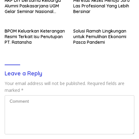
RKP DIY bersama Keluarga
Meretas Akses Menuju Juru
Alumni Paskasarjana UGM
Las Profesional Yang Lebih
Gelar Seminar Nasional
Bersinar
untuk Generasi Muda
BPOM Keluarkan Keterangan
Solusi Ramah Lingkungan
Resmi Terkait Isu Penutupan
untuk Pemulihan Ekonomi
PT. Ratansha
Pasca Pandemi
Leave a Reply
Your email address will not be published.
Required fields are
marked
*