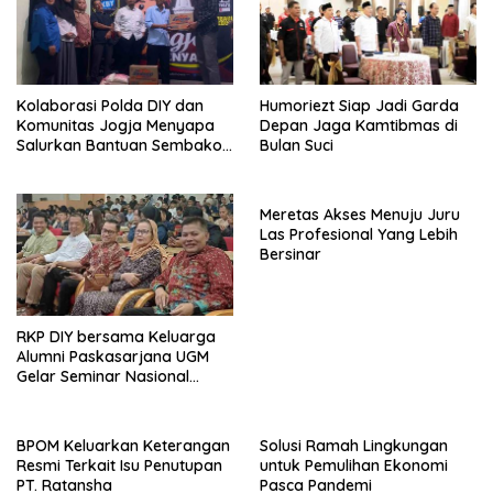
Kolaborasi Polda DIY dan
Humoriezt Siap Jadi Garda
Komunitas Jogja Menyapa
Depan Jaga Kamtibmas di
Salurkan Bantuan Sembako,
Bulan Suci
Wujud Nyata Kepedulian
Melalui Dunia Digital
Meretas Akses Menuju Juru
Las Profesional Yang Lebih
Bersinar
RKP DIY bersama Keluarga
Alumni Paskasarjana UGM
Gelar Seminar Nasional
untuk Generasi Muda
BPOM Keluarkan Keterangan
Solusi Ramah Lingkungan
Resmi Terkait Isu Penutupan
untuk Pemulihan Ekonomi
PT. Ratansha
Pasca Pandemi