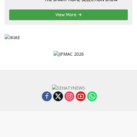
View More
Indeks
Kode Etik
Privacy Policy
Redaksi
Disclaimer
Pedoman Media Siber
Jaringan MG © |
SURYAPOS
|
SUARAKLATEN