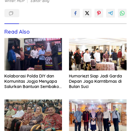
Writer: MDP
Editor: Billy
Read Also
Kolaborasi Polda DIY dan
Humoriezt Siap Jadi Garda
Komunitas Jogja Menyapa
Depan Jaga Kamtibmas di
Salurkan Bantuan Sembako,
Bulan Suci
Wujud Nyata Kepedulian
Melalui Dunia Digital