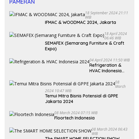
PAMERAN
18 September 2024 21:11
WIB
IFMAC & WOODMAC 2024, Jakarta
18 April 2024
06:46 WIB
SEMAFEX (Semarang Furniture & Craft
Expo)
04 April 2024 11:50 WIB
Refrigeration &
HVAC Indonesia
2024
08
March
2024 10:47 WIB
Temui Mitra Bisnis Potensial di GPPE
Jakarta 2024
08 March 2024 07:15 WIB
Floortech Indonesia
08 March 2024 06:43
WIB
The SMART HOME SELECTION SHOW