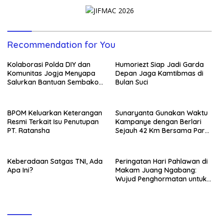
Recommendation for You
Kolaborasi Polda DIY dan
Humoriezt Siap Jadi Garda
Komunitas Jogja Menyapa
Depan Jaga Kamtibmas di
Salurkan Bantuan Sembako,
Bulan Suci
Wujud Nyata Kepedulian
Melalui Dunia Digital
BPOM Keluarkan Keterangan
Sunaryanta Gunakan Waktu
Resmi Terkait Isu Penutupan
Kampanye dengan Berlari
PT. Ratansha
Sejauh 42 Km Bersama Para
Pendukungnya
Keberadaan Satgas TNI, Ada
Peringatan Hari Pahlawan di
Apa Ini?
Makam Juang Ngabang:
Wujud Penghormatan untuk
Para Pejuang Bangsa