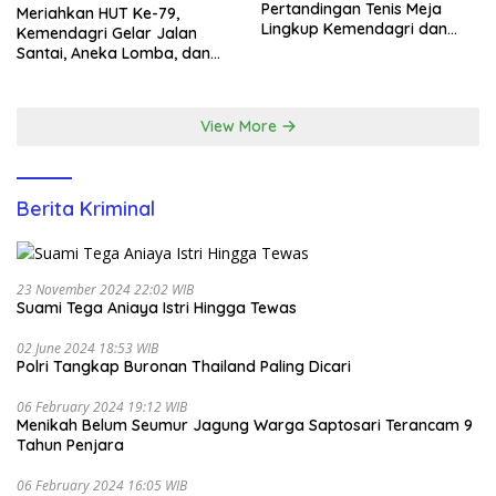
Pertandingan Tenis Meja
Meriahkan HUT Ke-79,
Lingkup Kemendagri dan
Kemendagri Gelar Jalan
BNPP
Santai, Aneka Lomba, dan
Santunan Yatim di EcoPark
Ancol
View More
Berita Kriminal
23 November 2024 22:02 WIB
Suami Tega Aniaya Istri Hingga Tewas
02 June 2024 18:53 WIB
Polri Tangkap Buronan Thailand Paling Dicari
06 February 2024 19:12 WIB
Menikah Belum Seumur Jagung Warga Saptosari Terancam 9
Tahun Penjara
06 February 2024 16:05 WIB