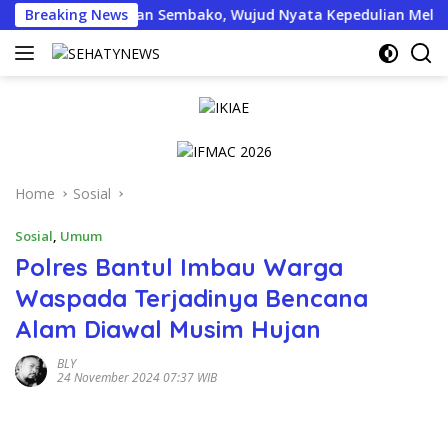
Skip
kan Bantuan Sembako, Wujud Nyata Kepedulian Melalui Dunia D
Breaking News
to
content
Home
Sosial
Sosial
,
Umum
Polres Bantul Imbau Warga
Waspada Terjadinya Bencana
Alam Diawal Musim Hujan
BLY
24 November 2024 07:37 WIB