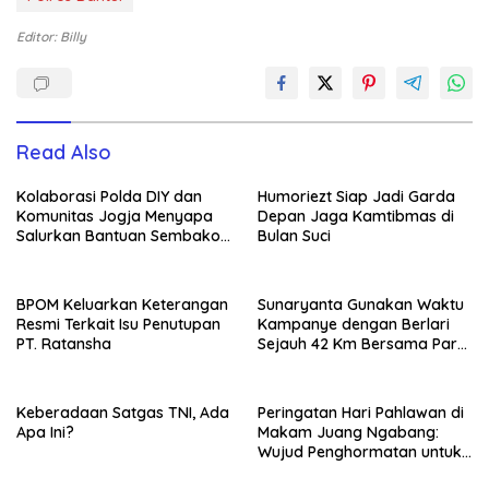
Editor: Billy
Read Also
Kolaborasi Polda DIY dan
Humoriezt Siap Jadi Garda
Komunitas Jogja Menyapa
Depan Jaga Kamtibmas di
Salurkan Bantuan Sembako,
Bulan Suci
Wujud Nyata Kepedulian
Melalui Dunia Digital
BPOM Keluarkan Keterangan
Sunaryanta Gunakan Waktu
Resmi Terkait Isu Penutupan
Kampanye dengan Berlari
PT. Ratansha
Sejauh 42 Km Bersama Para
Pendukungnya
Keberadaan Satgas TNI, Ada
Peringatan Hari Pahlawan di
Apa Ini?
Makam Juang Ngabang:
Wujud Penghormatan untuk
Para Pejuang Bangsa