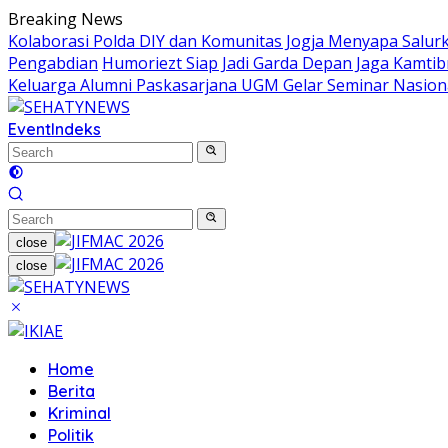
Skip
Breaking News
to
Kolaborasi Polda DIY dan Komunitas Jogja Menyapa Salur
content
Pengabdian
Humoriezt Siap Jadi Garda Depan Jaga Kamtib
Keluarga Alumni Paskasarjana UGM Gelar Seminar Nasion
Event
Indeks
close
close
Home
Berita
Kriminal
Politik