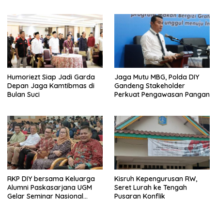
Wujud Nyata Kepedulian
Melalui Dunia Digital
Humoriezt Siap Jadi Garda
Jaga Mutu MBG, Polda DIY
Depan Jaga Kamtibmas di
Gandeng Stakeholder
Bulan Suci
Perkuat Pengawasan Pangan
RKP DIY bersama Keluarga
Kisruh Kepengurusan RW,
Alumni Paskasarjana UGM
Seret Lurah ke Tengah
Gelar Seminar Nasional
Pusaran Konflik
untuk Generasi Muda