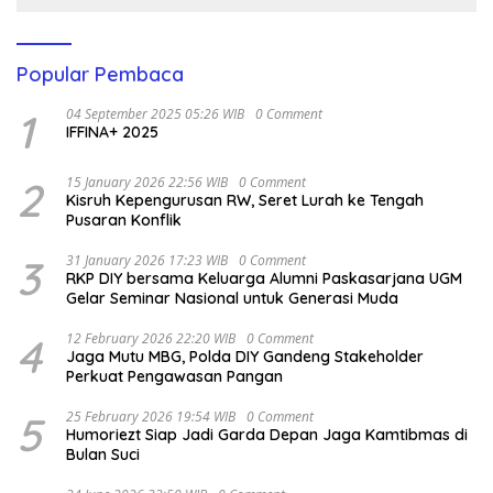
Popular Pembaca
1
04 September 2025 05:26 WIB
0 Comment
IFFINA+ 2025
2
15 January 2026 22:56 WIB
0 Comment
Kisruh Kepengurusan RW, Seret Lurah ke Tengah
Pusaran Konflik
3
31 January 2026 17:23 WIB
0 Comment
RKP DIY bersama Keluarga Alumni Paskasarjana UGM
Gelar Seminar Nasional untuk Generasi Muda
4
12 February 2026 22:20 WIB
0 Comment
Jaga Mutu MBG, Polda DIY Gandeng Stakeholder
Perkuat Pengawasan Pangan
5
25 February 2026 19:54 WIB
0 Comment
Humoriezt Siap Jadi Garda Depan Jaga Kamtibmas di
Bulan Suci