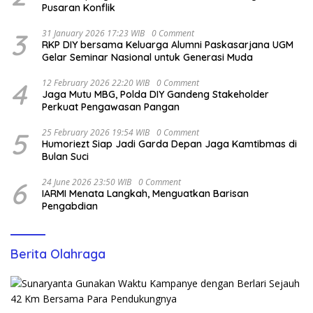
Pusaran Konflik
3
31 January 2026 17:23 WIB
0 Comment
RKP DIY bersama Keluarga Alumni Paskasarjana UGM
Gelar Seminar Nasional untuk Generasi Muda
4
12 February 2026 22:20 WIB
0 Comment
Jaga Mutu MBG, Polda DIY Gandeng Stakeholder
Perkuat Pengawasan Pangan
5
25 February 2026 19:54 WIB
0 Comment
Humoriezt Siap Jadi Garda Depan Jaga Kamtibmas di
Bulan Suci
6
24 June 2026 23:50 WIB
0 Comment
IARMI Menata Langkah, Menguatkan Barisan
Pengabdian
Berita Olahraga