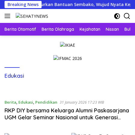
Skip
ja Menyapa Salurkan Bantuan Sembako, Wujud Nyata Kepedulian 
Breaking News
to
content
Berita Otomotif
Berita Olahraga
Kejahatan
Nissan
Bulut
Edukasi
Berita
,
Edukasi
,
Pendidikan
31 January 2026 17:23 WIB
RKP DIY bersama Keluarga Alumni Paskasarjana
UGM Gelar Seminar Nasional untuk Generasi
Muda