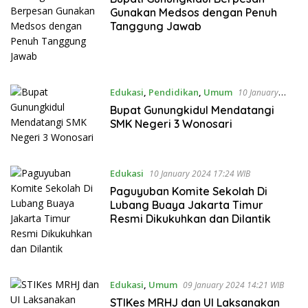
Gunakan Medsos dengan Penuh
Tanggung Jawab
Edukasi
,
Pendidikan
,
Umum
10 January
2024 17:33 WIB
Bupat Gunungkidul Mendatangi
SMK Negeri 3 Wonosari
Edukasi
10 January 2024 17:24 WIB
Paguyuban Komite Sekolah Di
Lubang Buaya Jakarta Timur
Resmi Dikukuhkan dan Dilantik
Edukasi
,
Umum
09 January 2024 14:21 WIB
STIKes MRHJ dan UI Laksanakan