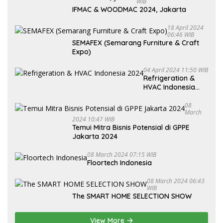
WIB
IFMAC & WOODMAC 2024, Jakarta
18 April 2024
06:46 WIB
SEMAFEX (Semarang Furniture & Craft
Expo)
04 April 2024 11:50 WIB
Refrigeration &
HVAC Indonesia
2024
08
March
2024 10:47 WIB
Temui Mitra Bisnis Potensial di GPPE
Jakarta 2024
08 March 2024 07:15 WIB
Floortech Indonesia
08 March 2024 06:43
WIB
The SMART HOME SELECTION SHOW
View More