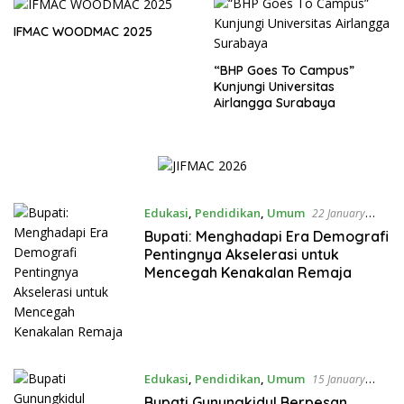
IFMAC WOODMAC 2025
“BHP Goes To Campus”
Kunjungi Universitas
Airlangga Surabaya
Edukasi
,
Pendidikan
,
Umum
22 January
2024 12:17 WIB
Bupati: Menghadapi Era Demografi
Pentingnya Akselerasi untuk
Mencegah Kenakalan Remaja
Edukasi
,
Pendidikan
,
Umum
15 January
2024 12:39 WIB
Bupati Gunungkidul Berpesan