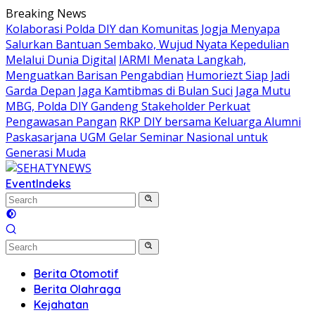
Skip
Breaking News
to
Kolaborasi Polda DIY dan Komunitas Jogja Menyapa
content
Salurkan Bantuan Sembako, Wujud Nyata Kepedulian
Melalui Dunia Digital
IARMI Menata Langkah,
Menguatkan Barisan Pengabdian
Humoriezt Siap Jadi
Garda Depan Jaga Kamtibmas di Bulan Suci
Jaga Mutu
MBG, Polda DIY Gandeng Stakeholder Perkuat
Pengawasan Pangan
RKP DIY bersama Keluarga Alumni
Paskasarjana UGM Gelar Seminar Nasional untuk
Generasi Muda
Event
Indeks
Berita Otomotif
Berita Olahraga
Kejahatan