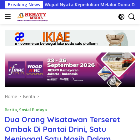
Skip
o, Wujud Nyata Kepedulian Melalui Dunia Digital
Breaking News
IARM
to
content
Home
Berita
Berita
,
Sosial Budaya
Dua Orang Wisatawan Terseret
Ombak Di Pantai Drini, Satu
Meninggal Satu Masih Dalam