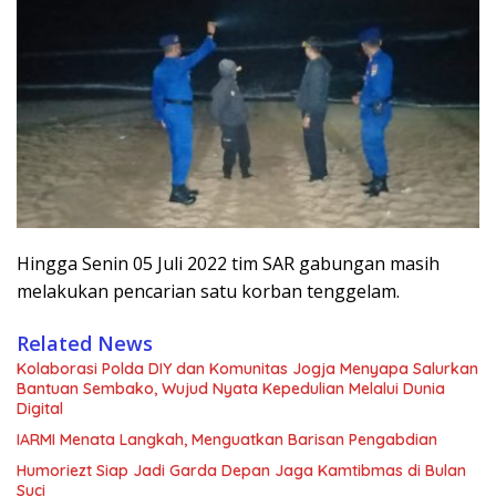
Hingga Senin 05 Juli 2022 tim SAR gabungan masih
melakukan pencarian satu korban tenggelam.
Related News
Kolaborasi Polda DIY dan Komunitas Jogja Menyapa Salurkan
Bantuan Sembako, Wujud Nyata Kepedulian Melalui Dunia
Digital
IARMI Menata Langkah, Menguatkan Barisan Pengabdian
Humoriezt Siap Jadi Garda Depan Jaga Kamtibmas di Bulan
Suci