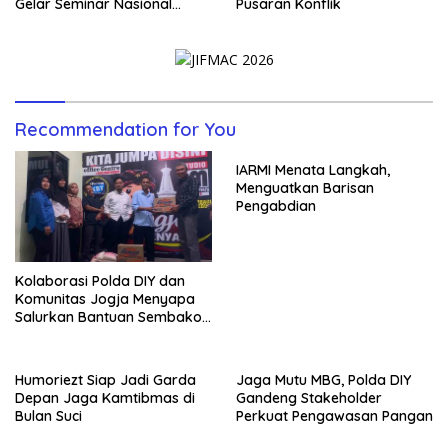
Gelar Seminar Nasional
Pusaran Konflik
untuk Generasi Muda
Recommendation for You
IARMI Menata Langkah,
Menguatkan Barisan
Pengabdian
Kolaborasi Polda DIY dan
Komunitas Jogja Menyapa
Salurkan Bantuan Sembako,
Wujud Nyata Kepedulian
Melalui Dunia Digital
Humoriezt Siap Jadi Garda
Jaga Mutu MBG, Polda DIY
Depan Jaga Kamtibmas di
Gandeng Stakeholder
Bulan Suci
Perkuat Pengawasan Pangan