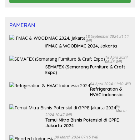
PAMERAN
18 September 2024 21:11
WIB
IFMAC & WOODMAC 2024, Jakarta
18 April 2024
06:46 WIB
SEMAFEX (Semarang Furniture & Craft
Expo)
04 April 2024 11:50 WIB
Refrigeration &
HVAC Indonesia
2024
08
March
2024 10:47 WIB
Temui Mitra Bisnis Potensial di GPPE
Jakarta 2024
08 March 2024 07:15 WIB