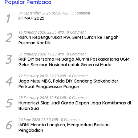
Popular Pembaca
1
04 September 2025 05:26 WIB
0 Comment
IFFINA+ 2025
2
15 January 2026 22:56 WIB
0 Comment
Kisruh Kepengurusan RW, Seret Lurah ke Tengah
Pusaran Konflik
3
31 January 2026 17:23 WIB
0 Comment
RKP DIY bersama Keluarga Alumni Paskasarjana UGM
Gelar Seminar Nasional untuk Generasi Muda
4
12 February 2026 22:20 WIB
0 Comment
Jaga Mutu MBG, Polda DIY Gandeng Stakeholder
Perkuat Pengawasan Pangan
5
25 February 2026 19:54 WIB
0 Comment
Humoriezt Siap Jadi Garda Depan Jaga Kamtibmas di
Bulan Suci
6
24 June 2026 23:50 WIB
0 Comment
IARMI Menata Langkah, Menguatkan Barisan
Pengabdian