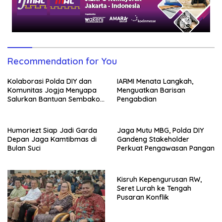
Recommendation for You
Kolaborasi Polda DIY dan
IARMI Menata Langkah,
Komunitas Jogja Menyapa
Menguatkan Barisan
Salurkan Bantuan Sembako,
Pengabdian
Wujud Nyata Kepedulian
Melalui Dunia Digital
Humoriezt Siap Jadi Garda
Jaga Mutu MBG, Polda DIY
Depan Jaga Kamtibmas di
Gandeng Stakeholder
Bulan Suci
Perkuat Pengawasan Pangan
Kisruh Kepengurusan RW,
Seret Lurah ke Tengah
Pusaran Konflik