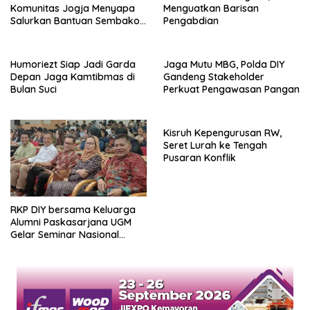
Komunitas Jogja Menyapa
Menguatkan Barisan
Salurkan Bantuan Sembako,
Pengabdian
Wujud Nyata Kepedulian
Melalui Dunia Digital
Humoriezt Siap Jadi Garda
Jaga Mutu MBG, Polda DIY
Depan Jaga Kamtibmas di
Gandeng Stakeholder
Bulan Suci
Perkuat Pengawasan Pangan
Kisruh Kepengurusan RW,
Seret Lurah ke Tengah
Pusaran Konflik
RKP DIY bersama Keluarga
Alumni Paskasarjana UGM
Gelar Seminar Nasional
untuk Generasi Muda