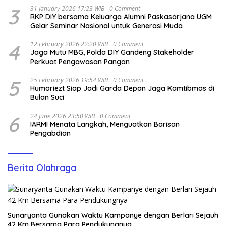
3
31 January 2026 17:23 WIB
0 Comment
RKP DIY bersama Keluarga Alumni Paskasarjana UGM
Gelar Seminar Nasional untuk Generasi Muda
4
12 February 2026 22:20 WIB
0 Comment
Jaga Mutu MBG, Polda DIY Gandeng Stakeholder
Perkuat Pengawasan Pangan
5
25 February 2026 19:54 WIB
0 Comment
Humoriezt Siap Jadi Garda Depan Jaga Kamtibmas di
Bulan Suci
6
24 June 2026 23:50 WIB
0 Comment
IARMI Menata Langkah, Menguatkan Barisan
Pengabdian
Berita Olahraga
Sunaryanta Gunakan Waktu Kampanye dengan Berlari Sejauh
42 Km Bersama Para Pendukungnya