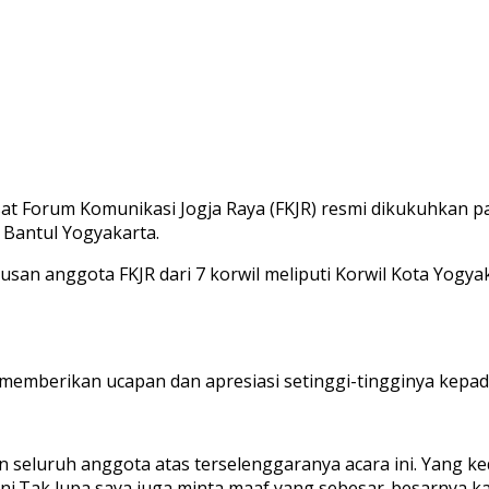
t Forum Komunikasi Jogja Raya (FKJR) resmi dikukuhkan p
Bantul Yogyakarta.
usan anggota FKJR dari 7 korwil meliputi Korwil Kota Yogyak
memberikan ucapan dan apresiasi setinggi-tingginya kepa
n seluruh anggota atas terselenggaranya acara ini. Yang 
ini.Tak lupa saya juga minta maaf yang sebesar-besarnya