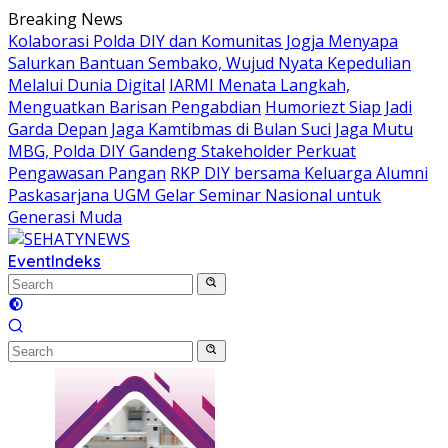
Skip
Breaking News
to
Kolaborasi Polda DIY dan Komunitas Jogja Menyapa
content
Salurkan Bantuan Sembako, Wujud Nyata Kepedulian
Melalui Dunia Digital
IARMI Menata Langkah,
Menguatkan Barisan Pengabdian
Humoriezt Siap Jadi
Garda Depan Jaga Kamtibmas di Bulan Suci
Jaga Mutu
MBG, Polda DIY Gandeng Stakeholder Perkuat
Pengawasan Pangan
RKP DIY bersama Keluarga Alumni
Paskasarjana UGM Gelar Seminar Nasional untuk
Generasi Muda
Event
Indeks