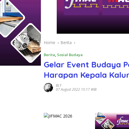
Home
Berita
Berita
,
Sosial Budaya
Gelar Event Budaya P
Harapan Kepala Kalu
BLY
07 August 2022 15:17 WIB