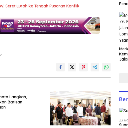
Pen
W, Seret Lurah ke Tengah Pusaran Konflik
Meri
Keme
r
Jala
Lom
Yati
Anco
nata Langkah,
Ber
kan Barisan
ian
23 N
Suam