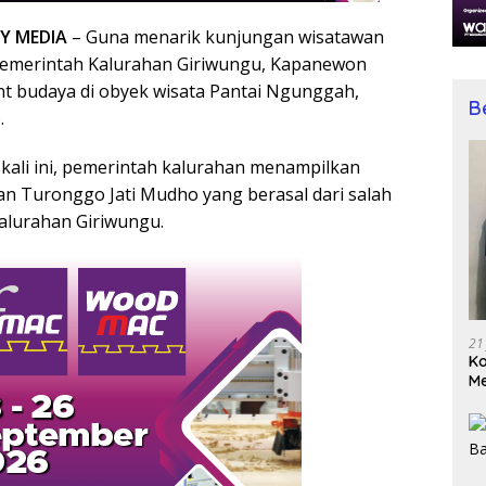
Y MEDIA
– Guna menarik kunjungan wisatawan
 pemerintah Kalurahan Giriwungu, Kapanewon
t budaya di obyek wisata Pantai Ngunggah,
B
.
kali ini, pemerintah kalurahan menampilkan
lan Turonggo Jati Mudho yang berasal dari salah
alurahan Giriwungu.
21
Ko
Me
Wu
Di