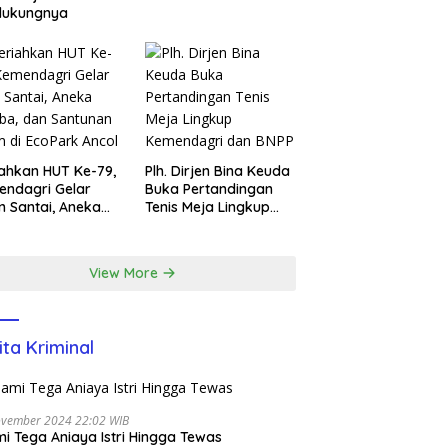
dukungnya
ahkan HUT Ke-79,
Plh. Dirjen Bina Keuda
ndagri Gelar
Buka Pertandingan
n Santai, Aneka
Tenis Meja Lingkup
ba, dan Santunan
Kemendagri dan BNPP
m di EcoPark
l
View More
ita Kriminal
ovember 2024 22:02 WIB
i Tega Aniaya Istri Hingga Tewas