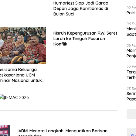
Humoriezt Siap Jadi Garda
02 Ju
Depan Jaga Kamtibmas di
Polr
Bulan Suci
06 Fe
Men
Kisruh Kepengurusan RW, Seret
Sapt
Lurah ke Tengah Pusaran
Konflik
06 Fe
Mali
Penj
22 Ja
 bersama Keluarga
Terg
Paskasarjana UGM
Terh
minar Nasional untuk
i Muda
28 De
Seri
Pasa
Prof
IARMI Menata Langkah, Menguatkan Barisan