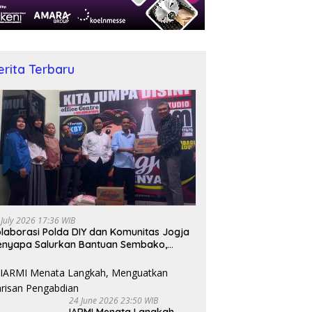
erita Terbaru
 July 2026 17:36 WIB
laborasi Polda DIY dan Komunitas Jogja
nyapa Salurkan Bantuan Sembako,
jud Nyata Kepedulian Melalui Dunia
gital
24 June 2026 23:50 WIB