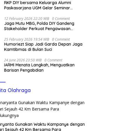
RKP DIY bersama Keluarga Alumni
Paskasarjana UGM Gelar Seminar
Nasional untuk Generasi Muda
12 February 2026 22:20 WIB
0 Comment
Jaga Mutu MBG, Polda DIY Gandeng
Stakeholder Perkuat Pengawasan
Pangan
25 February 2026 19:54 WIB
0 Comment
Humoriezt Siap Jadi Garda Depan Jaga
Kamtibmas di Bulan Suci
24 June 2026 23:50 WIB
0 Comment
IARMI Menata Langkah, Menguatkan
Barisan Pengabdian
ita Olahraga
aryanta Gunakan Waktu Kampanye dengan
ari Sejauh 42 Km Bersama Para