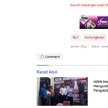
Kisruh Kepengurusan R
BLY
Gunungkidul
Writer: Billy
Editor: Abne
Comment
Read Also
IARMI Me
Menguat
Pengabd