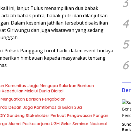
3
kali ini, lanjut Tulus menampilkan dua babak
a adalah babak putra, babak putri dan dilanjutkan
4
gan. Dalam kesenian jathilan tersebut disaksikan
kat Giriwungu dan juga wisatawan yang sedang
Ngunggah.
5
ari Polsek Panggang turut hadir dalam event budaya
memberikan himbauan kepada masyarakat tentang
6
mas.
dan Komunitas Jogja Menyapa Salurkan Bantuan
Ber
epedulian Melalui Dunia Digital
, Menguatkan Barisan Pengabdian
arda Depan Jaga Kamtibmas di Bulan Suci
 DIY Gandeng Stakeholder Perkuat Pengawasan Pangan
rga Alumni Paskasarjana UGM Gelar Seminar Nasional
Sun
Berl