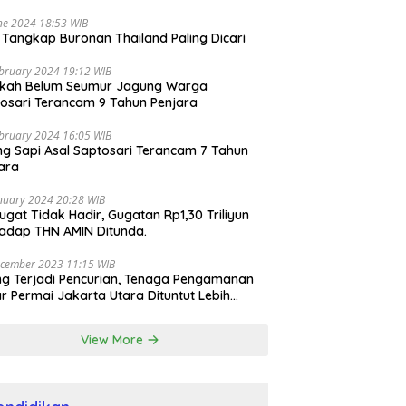
ne 2024 18:53 WIB
i Tangkap Buronan Thailand Paling Dicari
bruary 2024 19:12 WIB
ikah Belum Seumur Jagung Warga
osari Terancam 9 Tahun Penjara
bruary 2024 16:05 WIB
ng Sapi Asal Saptosari Terancam 7 Tahun
ara
nuary 2024 20:28 WIB
ugat Tidak Hadir, Gugatan Rp1,30 Triliyun
adap THN AMIN Ditunda.
cember 2023 11:15 WIB
ng Terjadi Pencurian, Tenaga Pengamanan
r Permai Jakarta Utara Dituntut Lebih
esional
View More