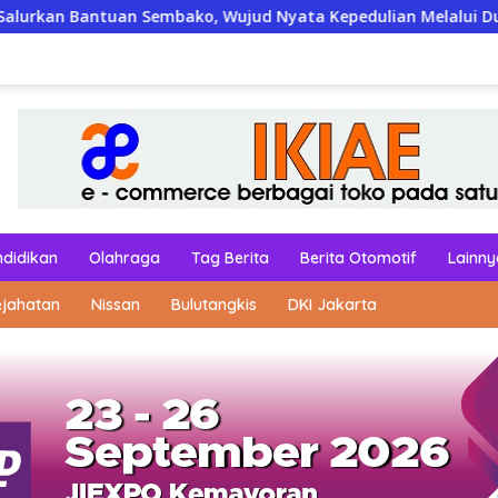
n Sembako, Wujud Nyata Kepedulian Melalui Dunia Digital
ndidikan
Olahraga
Tag Berita
Berita Otomotif
Lainny
ejahatan
Nissan
Bulutangkis
DKI Jakarta