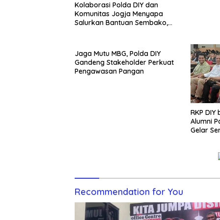
Kolaborasi Polda DIY dan
Komunitas Jogja Menyapa
Salurkan Bantuan Sembako,
Wujud Nyata Kepedulian
Melalui Dunia Digital
Jaga Mutu MBG, Polda DIY
Gandeng Stakeholder Perkuat
Pengawasan Pangan
RKP DIY
Alumni 
Gelar Se
Generas
Recommendation for You