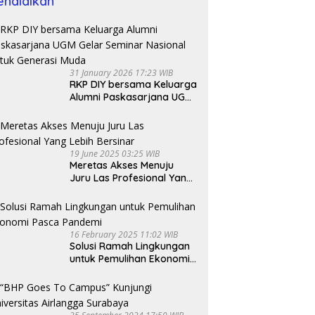
endidikan
31 January 2026 17:23 WIB
RKP DIY bersama Keluarga
Alumni Paskasarjana UGM
Gelar Seminar Nasional
untuk Generasi Muda
19 June 2025 03:25 WIB
Meretas Akses Menuju
Juru Las Profesional Yang
Lebih Bersinar
16 February 2025 11:02 WIB
Solusi Ramah Lingkungan
untuk Pemulihan Ekonomi
Pasca Pandemi