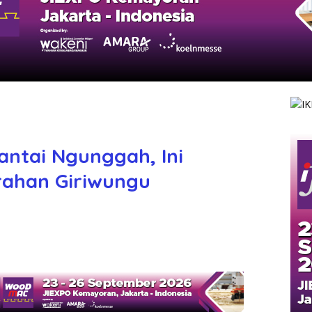
antai Ngunggah, Ini
rahan Giriwungu