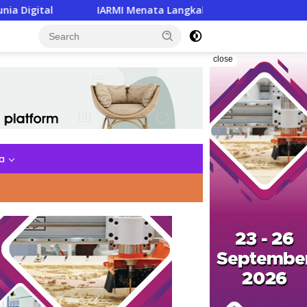
IARMI Menata Langkah, Menguatkan Barisan Pengabdian
close
a