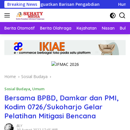
Skip
enguatkan Barisan Pengabdian
Breaking News
Humoriezt Siap Jadi Ga
to
content
Berita Otomotif
Berita Olahraga
Kejahatan
Nissan
Bulut
Home
Sosial Budaya
Sosial Budaya
,
Umum
Bersama BPBD, Damkar dan PMI,
Kodim 0726/Sukoharjo Gelar
Pelatihan Mitigasi Bencana
BLY
30 August 2022 17:45 WIB