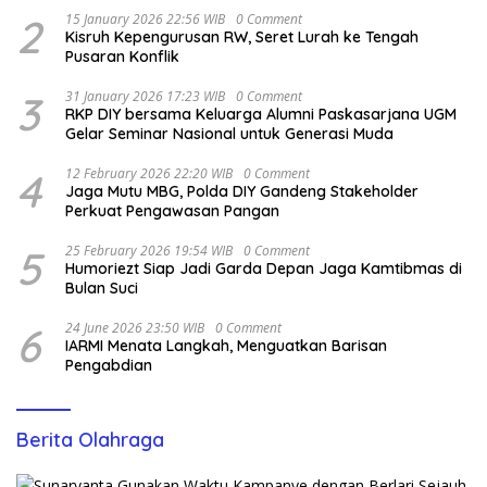
2
15 January 2026 22:56 WIB
0 Comment
Kisruh Kepengurusan RW, Seret Lurah ke Tengah
Pusaran Konflik
3
31 January 2026 17:23 WIB
0 Comment
RKP DIY bersama Keluarga Alumni Paskasarjana UGM
Gelar Seminar Nasional untuk Generasi Muda
4
12 February 2026 22:20 WIB
0 Comment
Jaga Mutu MBG, Polda DIY Gandeng Stakeholder
Perkuat Pengawasan Pangan
5
25 February 2026 19:54 WIB
0 Comment
Humoriezt Siap Jadi Garda Depan Jaga Kamtibmas di
Bulan Suci
6
24 June 2026 23:50 WIB
0 Comment
IARMI Menata Langkah, Menguatkan Barisan
Pengabdian
Berita Olahraga