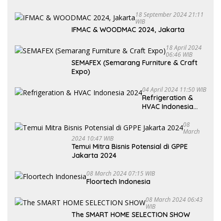
18 September 2024 21:11
WIB
IFMAC & WOODMAC 2024, Jakarta
18 April 2024
06:46 WIB
SEMAFEX (Semarang Furniture & Craft
Expo)
04 April 2024 11:50 WIB
Refrigeration &
HVAC Indonesia
2024
08
March
2024 10:47 WIB
Temui Mitra Bisnis Potensial di GPPE
Jakarta 2024
08 March 2024 07:15 WIB
Floortech Indonesia
08 March 2024 06:43
WIB
The SMART HOME SELECTION SHOW