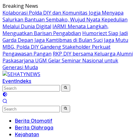
Skip
Breaking News
to
Kolaborasi Polda DIY dan Komunitas Jogja Menyapa
content
Salurkan Bantuan Sembako, Wujud Nyata Kepedulian
Melalui Dunia Digital
IARMI Menata Langkah,
Menguatkan Barisan Pengabdian
Humoriezt Siap Jadi
Garda Depan Jaga Kamtibmas di Bulan Suci
Jaga Mutu
MBG, Polda DIY Gandeng Stakeholder Perkuat
Pengawasan Pangan
RKP DIY bersama Keluarga Alumni
Paskasarjana UGM Gelar Seminar Nasional untuk
Generasi Muda
Event
Indeks
Berita Otomotif
Berita Olahraga
Kejahatan