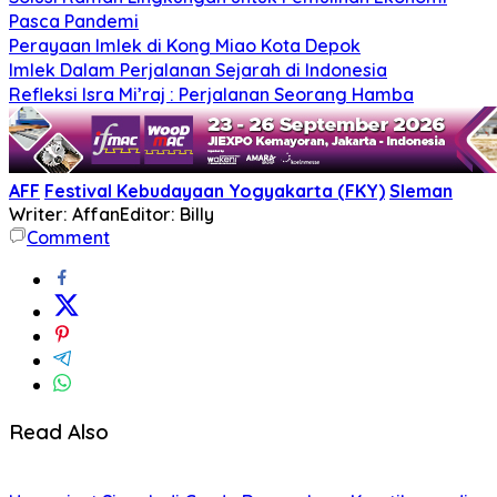
Pasca Pandemi
Perayaan Imlek di Kong Miao Kota Depok
Imlek Dalam Perjalanan Sejarah di Indonesia
Refleksi Isra Mi’raj : Perjalanan Seorang Hamba
AFF
Festival Kebudayaan Yogyakarta (FKY)
Sleman
Writer: Affan
Editor: Billy
Comment
Read Also