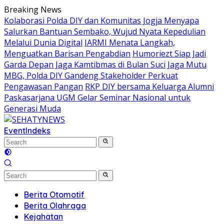
Skip
Breaking News
to
Kolaborasi Polda DIY dan Komunitas Jogja Menyapa
content
Salurkan Bantuan Sembako, Wujud Nyata Kepedulian
Melalui Dunia Digital
IARMI Menata Langkah,
Menguatkan Barisan Pengabdian
Humoriezt Siap Jadi
Garda Depan Jaga Kamtibmas di Bulan Suci
Jaga Mutu
MBG, Polda DIY Gandeng Stakeholder Perkuat
Pengawasan Pangan
RKP DIY bersama Keluarga Alumni
Paskasarjana UGM Gelar Seminar Nasional untuk
Generasi Muda
Event
Indeks
Berita Otomotif
Berita Olahraga
Kejahatan