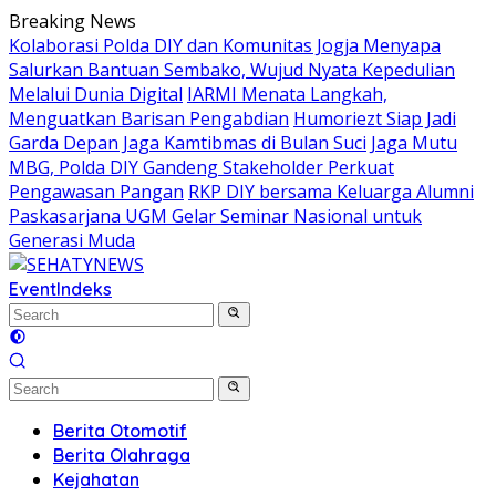
Skip
Breaking News
to
Kolaborasi Polda DIY dan Komunitas Jogja Menyapa
content
Salurkan Bantuan Sembako, Wujud Nyata Kepedulian
Melalui Dunia Digital
IARMI Menata Langkah,
Menguatkan Barisan Pengabdian
Humoriezt Siap Jadi
Garda Depan Jaga Kamtibmas di Bulan Suci
Jaga Mutu
MBG, Polda DIY Gandeng Stakeholder Perkuat
Pengawasan Pangan
RKP DIY bersama Keluarga Alumni
Paskasarjana UGM Gelar Seminar Nasional untuk
Generasi Muda
Event
Indeks
Berita Otomotif
Berita Olahraga
Kejahatan