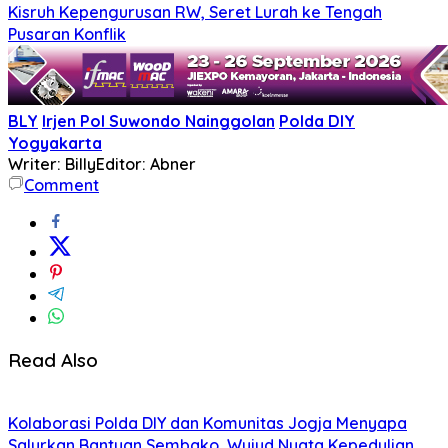
Kisruh Kepengurusan RW, Seret Lurah ke Tengah
Pusaran Konflik
BLY
Irjen Pol Suwondo Nainggolan
Polda DIY
Yogyakarta
Writer: Billy
Editor: Abner
Comment
Read Also
Kolaborasi Polda DIY dan Komunitas Jogja Menyapa
Salurkan Bantuan Sembako, Wujud Nyata Kepedulian