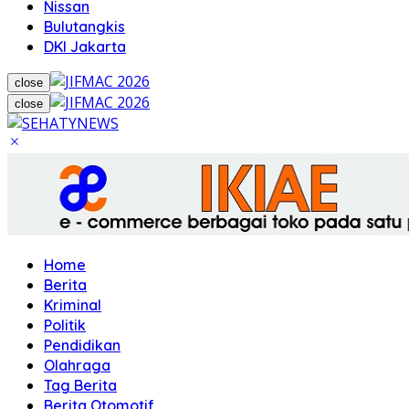
Nissan
Bulutangkis
DKI Jakarta
close
close
Home
Berita
Kriminal
Politik
Pendidikan
Olahraga
Tag Berita
Berita Otomotif