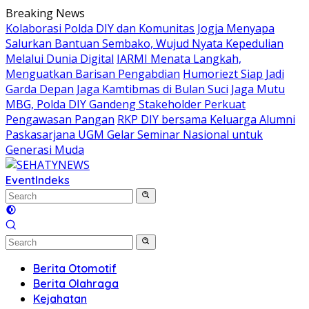
Skip
Breaking News
to
Kolaborasi Polda DIY dan Komunitas Jogja Menyapa
content
Salurkan Bantuan Sembako, Wujud Nyata Kepedulian
Melalui Dunia Digital
IARMI Menata Langkah,
Menguatkan Barisan Pengabdian
Humoriezt Siap Jadi
Garda Depan Jaga Kamtibmas di Bulan Suci
Jaga Mutu
MBG, Polda DIY Gandeng Stakeholder Perkuat
Pengawasan Pangan
RKP DIY bersama Keluarga Alumni
Paskasarjana UGM Gelar Seminar Nasional untuk
Generasi Muda
Event
Indeks
Berita Otomotif
Berita Olahraga
Kejahatan