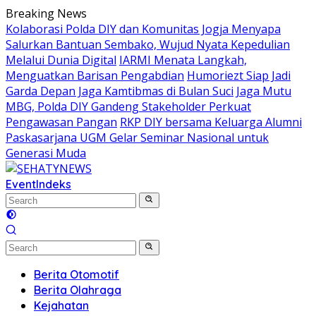
Skip
Breaking News
to
Kolaborasi Polda DIY dan Komunitas Jogja Menyapa
content
Salurkan Bantuan Sembako, Wujud Nyata Kepedulian
Melalui Dunia Digital
IARMI Menata Langkah,
Menguatkan Barisan Pengabdian
Humoriezt Siap Jadi
Garda Depan Jaga Kamtibmas di Bulan Suci
Jaga Mutu
MBG, Polda DIY Gandeng Stakeholder Perkuat
Pengawasan Pangan
RKP DIY bersama Keluarga Alumni
Paskasarjana UGM Gelar Seminar Nasional untuk
Generasi Muda
Event
Indeks
Berita Otomotif
Berita Olahraga
Kejahatan