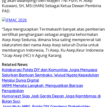
yg akan didampingi oleh Mayjen TNI Purn. H. Asep
Kuswani, SH, MSi (HAN) Sebagai Ketua Dewan Pembina
PAD.
“Saya mengucapkan Terimakasih banyak atas pemberian
sertifikat penghargaan sebagai anggota kehormatan
Asep Asep Sedunia, dimana bisa saling mempererat tali
silaturahmi dari nama Asep Asep seluruh Dunia untuk
membangun Indonesia, Ti Asep, Ku Asep,Keur Indonesia
“Ucap Asep (HC) Ir.Agung Karang.
Related News
Kolaborasi Polda DIY dan Komunitas Jogja Menyapa
Salurkan Bantuan Sembako, Wujud Nyata Kepedulian
Melalui Dunia Digital
IARMI Menata Langkah, Menguatkan Barisan
Pengabdian
Humoriezt Siap Jadi Garda Depan Jaga Kamtibmas di
Bulan Suci
Jaga Mutu MBG, Polda DIY Gandeng Stakeholder