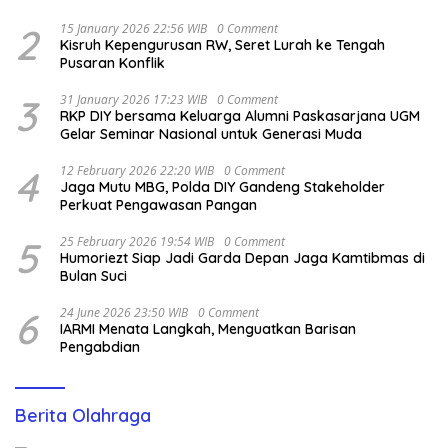
2
15 January 2026 22:56 WIB
0 Comment
Kisruh Kepengurusan RW, Seret Lurah ke Tengah
Pusaran Konflik
3
31 January 2026 17:23 WIB
0 Comment
RKP DIY bersama Keluarga Alumni Paskasarjana UGM
Gelar Seminar Nasional untuk Generasi Muda
4
12 February 2026 22:20 WIB
0 Comment
Jaga Mutu MBG, Polda DIY Gandeng Stakeholder
Perkuat Pengawasan Pangan
5
25 February 2026 19:54 WIB
0 Comment
Humoriezt Siap Jadi Garda Depan Jaga Kamtibmas di
Bulan Suci
6
24 June 2026 23:50 WIB
0 Comment
IARMI Menata Langkah, Menguatkan Barisan
Pengabdian
Berita Olahraga