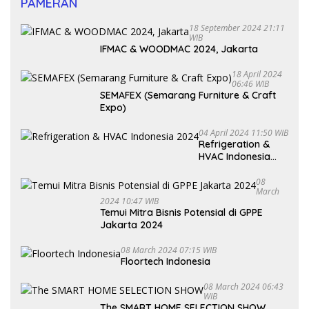
PAMERAN
18 September 2024 21:11
WIB
IFMAC & WOODMAC 2024, Jakarta
18 April 2024
06:46 WIB
SEMAFEX (Semarang Furniture & Craft
Expo)
04 April 2024 11:50 WIB
Refrigeration &
HVAC Indonesia
2024
08
March
2024 10:47 WIB
Temui Mitra Bisnis Potensial di GPPE
Jakarta 2024
08 March 2024 07:15 WIB
Floortech Indonesia
08 March 2024 06:43
WIB
The SMART HOME SELECTION SHOW