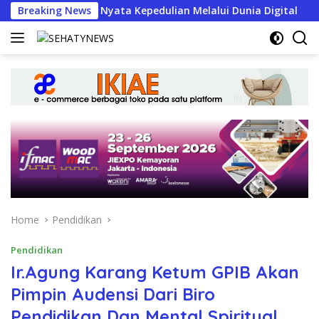
Skip
, Wujud Nyata Kepedulian Melalui Dunia Digital
Breaking News
IARM
to
content
Home
Pendidikan
Pendidikan
Ir.Agung Karang Ketum GPIB Akan
Pimpin Audensi Dari Biro
Pendidikan Dan Mental Spiritual