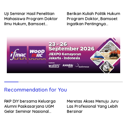
Uji Seminar Hasil Penelitian
Berikan Kuliah Politik Hukum
Mahasiswa Program Doktor
Program Doktor, Bamsoet
Ilmu Hukum, Bamsoet
Ingatkan Pentingnya
Dorong Revisi UU Tentang
Pembenahan Partai Politik
Kepemilikan Senjata Api
Recommendation for You
RKP DIY bersama Keluarga
Meretas Akses Menuju Juru
Alumni Paskasarjana UGM
Las Profesional Yang Lebih
Gelar Seminar Nasional
Bersinar
untuk Generasi Muda