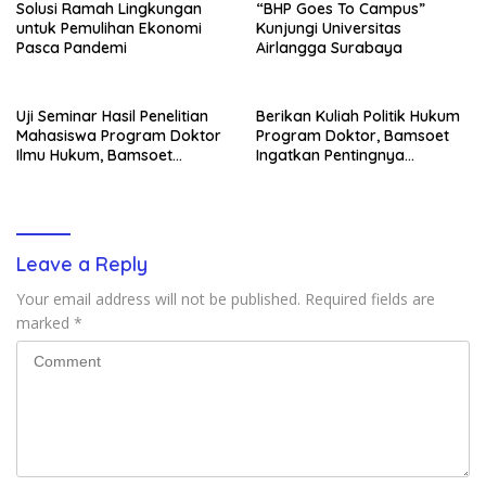
Solusi Ramah Lingkungan
“BHP Goes To Campus”
untuk Pemulihan Ekonomi
Kunjungi Universitas
Pasca Pandemi
Airlangga Surabaya
Uji Seminar Hasil Penelitian
Berikan Kuliah Politik Hukum
Mahasiswa Program Doktor
Program Doktor, Bamsoet
Ilmu Hukum, Bamsoet
Ingatkan Pentingnya
Dorong Revisi UU Tentang
Pembenahan Partai Politik
Kepemilikan Senjata Api
Leave a Reply
Your email address will not be published.
Required fields are
marked
*