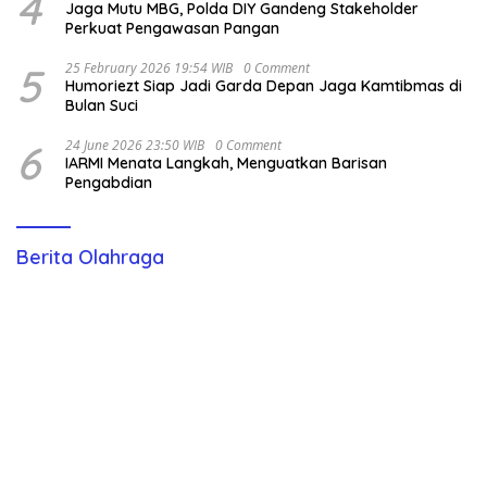
4
Jaga Mutu MBG, Polda DIY Gandeng Stakeholder
Perkuat Pengawasan Pangan
5
25 February 2026 19:54 WIB
0 Comment
Humoriezt Siap Jadi Garda Depan Jaga Kamtibmas di
Bulan Suci
6
24 June 2026 23:50 WIB
0 Comment
IARMI Menata Langkah, Menguatkan Barisan
Pengabdian
Berita Olahraga