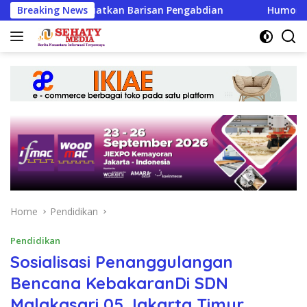
Skip
Menguatkan Barisan Pengabdian
Breaking News
Humoriezt Siap Jadi G
to
content
Home
Pendidikan
Pendidikan
Sosialisasi Penanggulangan
Bencana KebakaranDi SDN
Malakasari 05 Jakarta Timur