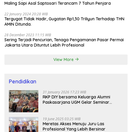
Maling Sapi Asal Saptosari Terancam 7 Tahun Penjara
22 January 2024 20:28 WIB
Tergugat Tidak Hadir, Gugatan Rp1,30 Triliyun Terhadap THN
AMIN Ditunda.
28 December 2023 11:15 WIB
Sering Terjadi Pencurian, Tenaga Pengamanan Pasar Permai
Jakarta Utara Dituntut Lebih Profesional
View More
Pendidikan
31 January 2026 17:23 WIB
RKP DIY bersama Keluarga Alumni
Paskasarjana UGM Gelar Seminar
Nasional untuk Generasi Muda
19 June 2025 03:25 WIB
Meretas Akses Menuju Juru Las
Profesional Yang Lebih Bersinar