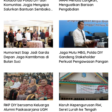
Kolaborasi Polda DIY dan
IARMI Menata Langkah,
Komunitas Jogja Menyapa
Menguatkan Barisan
Salurkan Bantuan Sembako,
Pengabdian
Wujud Nyata Kepedulian
Melalui Dunia Digital
Humoriezt Siap Jadi Garda
Jaga Mutu MBG, Polda DIY
Depan Jaga Kamtibmas di
Gandeng Stakeholder
Bulan Suci
Perkuat Pengawasan Pangan
Kisruh Kepengurusan RW,
RKP DIY bersama Keluarga
Seret Lurah ke Tengah
Alumni Paskasarjana UGM