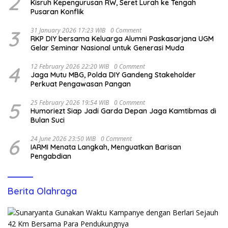
2
Kisruh Kepengurusan RW, Seret Lurah ke Tengah
Pusaran Konflik
3
31 January 2026 17:23 WIB
0 Comment
RKP DIY bersama Keluarga Alumni Paskasarjana UGM
Gelar Seminar Nasional untuk Generasi Muda
4
12 February 2026 22:20 WIB
0 Comment
Jaga Mutu MBG, Polda DIY Gandeng Stakeholder
Perkuat Pengawasan Pangan
5
25 February 2026 19:54 WIB
0 Comment
Humoriezt Siap Jadi Garda Depan Jaga Kamtibmas di
Bulan Suci
6
24 June 2026 23:50 WIB
0 Comment
IARMI Menata Langkah, Menguatkan Barisan
Pengabdian
Berita Olahraga