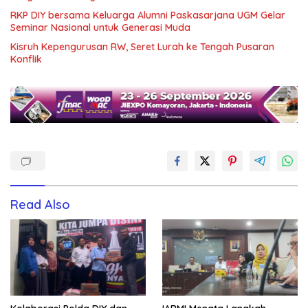
RKP DIY bersama Keluarga Alumni Paskasarjana UGM Gelar
Seminar Nasional untuk Generasi Muda
Kisruh Kepengurusan RW, Seret Lurah ke Tengah Pusaran
Konflik
Read Also