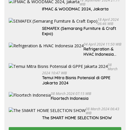
18 September 2024 21:11
WIB
IFMAC & WOODMAC 2024, Jakarta
18 April 2024
06:46 WIB
SEMAFEX (Semarang Furniture & Craft
Expo)
04 April 2024 11:50 WIB
Refrigeration &
HVAC Indonesia
2024
08
March
2024 10:47 WIB
Temui Mitra Bisnis Potensial di GPPE
Jakarta 2024
08 March 2024 07:15 WIB
Floortech Indonesia
08 March 2024 06:43
WIB
The SMART HOME SELECTION SHOW