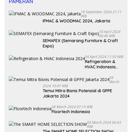
PAMERAN
18 September 2024 21:11
WIB
IFMAC & WOODMAC 2024, Jakarta
18 April 2024
06:46 WIB
SEMAFEX (Semarang Furniture & Craft
Expo)
04 April 2024 11:50 WIB
Refrigeration &
HVAC Indonesia
2024
08
March
2024 10:47 WIB
Temui Mitra Bisnis Potensial di GPPE
Jakarta 2024
08 March 2024 07:15 WIB
Floortech Indonesia
08 March 2024 06:43
WIB
The SMART HOME SELECTION SHOW