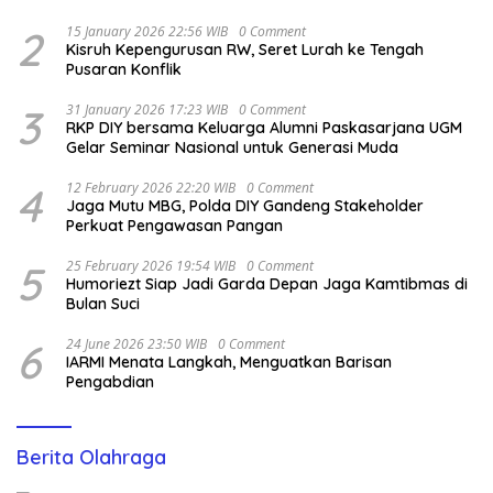
2
15 January 2026 22:56 WIB
0 Comment
Kisruh Kepengurusan RW, Seret Lurah ke Tengah
Pusaran Konflik
3
31 January 2026 17:23 WIB
0 Comment
RKP DIY bersama Keluarga Alumni Paskasarjana UGM
Gelar Seminar Nasional untuk Generasi Muda
4
12 February 2026 22:20 WIB
0 Comment
Jaga Mutu MBG, Polda DIY Gandeng Stakeholder
Perkuat Pengawasan Pangan
5
25 February 2026 19:54 WIB
0 Comment
Humoriezt Siap Jadi Garda Depan Jaga Kamtibmas di
Bulan Suci
6
24 June 2026 23:50 WIB
0 Comment
IARMI Menata Langkah, Menguatkan Barisan
Pengabdian
Berita Olahraga