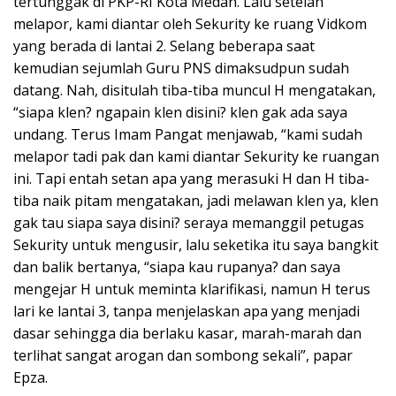
tertunggak di PKP-RI Kota Medan. Lalu setelah
melapor, kami diantar oleh Sekurity ke ruang Vidkom
yang berada di lantai 2. Selang beberapa saat
kemudian sejumlah Guru PNS dimaksudpun sudah
datang. Nah, disitulah tiba-tiba muncul H mengatakan,
“siapa klen? ngapain klen disini? klen gak ada saya
undang. Terus Imam Pangat menjawab, “kami sudah
melapor tadi pak dan kami diantar Sekurity ke ruangan
ini. Tapi entah setan apa yang merasuki H dan H tiba-
tiba naik pitam mengatakan, jadi melawan klen ya, klen
gak tau siapa saya disini? seraya memanggil petugas
Sekurity untuk mengusir, lalu seketika itu saya bangkit
dan balik bertanya, “siapa kau rupanya? dan saya
mengejar H untuk meminta klarifikasi, namun H terus
lari ke lantai 3, tanpa menjelaskan apa yang menjadi
dasar sehingga dia berlaku kasar, marah-marah dan
terlihat sangat arogan dan sombong sekali”, papar
Epza.