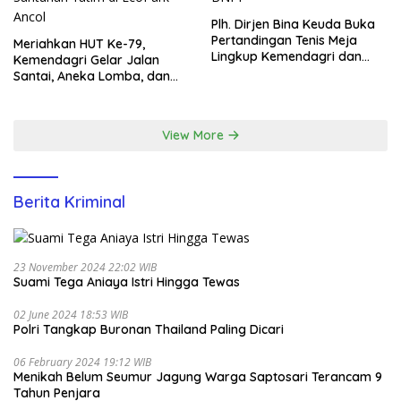
Plh. Dirjen Bina Keuda Buka
Pertandingan Tenis Meja
Meriahkan HUT Ke-79,
Lingkup Kemendagri dan
Kemendagri Gelar Jalan
BNPP
Santai, Aneka Lomba, dan
Santunan Yatim di EcoPark
Ancol
View More
Berita Kriminal
23 November 2024 22:02 WIB
Suami Tega Aniaya Istri Hingga Tewas
02 June 2024 18:53 WIB
Polri Tangkap Buronan Thailand Paling Dicari
06 February 2024 19:12 WIB
Menikah Belum Seumur Jagung Warga Saptosari Terancam 9
Tahun Penjara