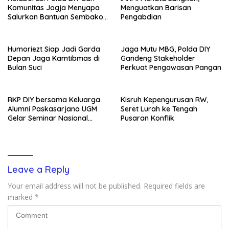
Komunitas Jogja Menyapa
Menguatkan Barisan
Salurkan Bantuan Sembako,
Pengabdian
Wujud Nyata Kepedulian
Melalui Dunia Digital
Humoriezt Siap Jadi Garda
Jaga Mutu MBG, Polda DIY
Depan Jaga Kamtibmas di
Gandeng Stakeholder
Bulan Suci
Perkuat Pengawasan Pangan
RKP DIY bersama Keluarga
Kisruh Kepengurusan RW,
Alumni Paskasarjana UGM
Seret Lurah ke Tengah
Gelar Seminar Nasional
Pusaran Konflik
untuk Generasi Muda
Leave a Reply
Your email address will not be published.
Required fields are
marked
*