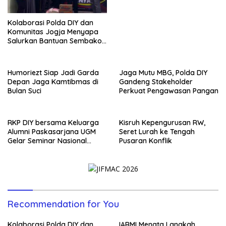
Kolaborasi Polda DIY dan
Komunitas Jogja Menyapa
Salurkan Bantuan Sembako,
Wujud Nyata Kepedulian
Melalui Dunia Digital
Humoriezt Siap Jadi Garda
Jaga Mutu MBG, Polda DIY
Depan Jaga Kamtibmas di
Gandeng Stakeholder
Bulan Suci
Perkuat Pengawasan Pangan
RKP DIY bersama Keluarga
Kisruh Kepengurusan RW,
Alumni Paskasarjana UGM
Seret Lurah ke Tengah
Gelar Seminar Nasional
Pusaran Konflik
untuk Generasi Muda
Recommendation for You
Kolaborasi Polda DIY dan
IARMI Menata Langkah,