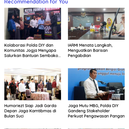
Recommendation for You
Kolaborasi Polda DIY dan
IARMI Menata Langkah,
Komunitas Jogja Menyapa
Menguatkan Barisan
Salurkan Bantuan Sembako,
Pengabdian
Wujud Nyata Kepedulian
Melalui Dunia Digital
Humoriezt Siap Jadi Garda
Jaga Mutu MBG, Polda DIY
Depan Jaga Kamtibmas di
Gandeng Stakeholder
Bulan Suci
Perkuat Pengawasan Pangan