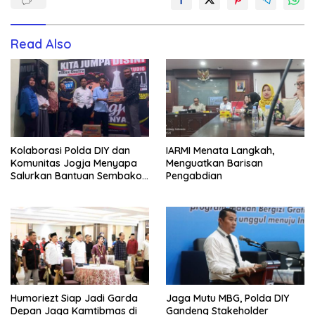
Read Also
Kolaborasi Polda DIY dan
IARMI Menata Langkah,
Komunitas Jogja Menyapa
Menguatkan Barisan
Salurkan Bantuan Sembako,
Pengabdian
Wujud Nyata Kepedulian
Melalui Dunia Digital
Humoriezt Siap Jadi Garda
Jaga Mutu MBG, Polda DIY
Depan Jaga Kamtibmas di
Gandeng Stakeholder