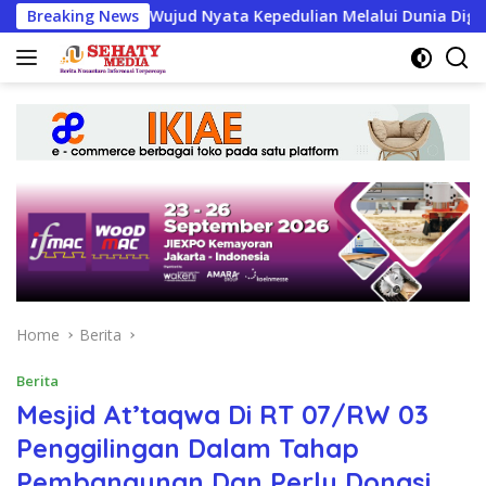
Skip
bako, Wujud Nyata Kepedulian Melalui Dunia Digital
Breaking News
I
to
content
Home
Berita
Berita
Mesjid At’taqwa Di RT 07/RW 03
Penggilingan Dalam Tahap
Pembangunan Dan Perlu Donasi