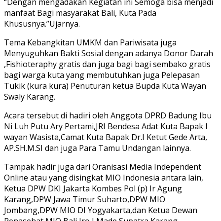
“Dengan mengadakan Kegiatan ini Semoga bisa menjadi
manfaat Bagi masyarakat Bali, Kuta Pada
Khususnya.”Ujarnya.
Tema Kebangkitan UMKM dan Pariwisata juga
Menyuguhkan Bakti Sosial dengan adanya Donor Darah
,Fishioteraphy gratis dan juga bagi bagi sembako gratis
bagi warga kuta yang membutuhkan juga Pelepasan
Tukik (kura kura) Penuturan ketua Bupda Kuta Wayan
Swaly Karang.
Acara tersebut di hadiri oleh Anggota DPRD Badung Ibu
Ni Luh Putu Ary Pertami,JRI Bendesa Adat Kuta Bapak I
wayan Wasista,Camat Kuta Bapak Dr.I Ketut Gede Arta,
AP.SH.M.SI dan juga Para Tamu Undangan lainnya.
Tampak hadir juga dari Oranisasi Media Independent
Online atau yang disingkat MIO Indonesia antara lain,
Ketua DPW DKI Jakarta Kombes Pol (p) Ir Agung
Karang,DPW Jawa Timur Suharto,DPW MIO
Jombang,DPW MIO DI Yogyakarta,dan Ketua Dewan
Penasehat MIO Bali Jro I Made Supatra Karang.