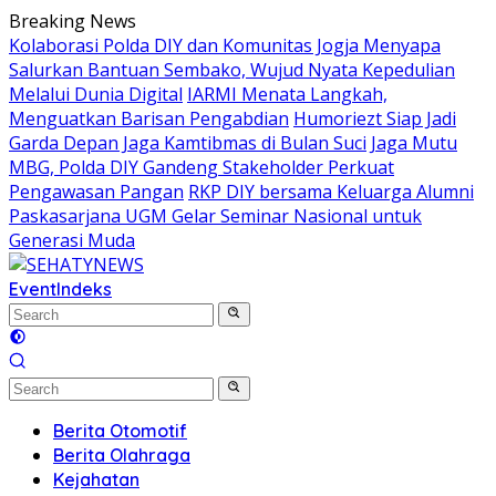
Skip
Breaking News
to
Kolaborasi Polda DIY dan Komunitas Jogja Menyapa
content
Salurkan Bantuan Sembako, Wujud Nyata Kepedulian
Melalui Dunia Digital
IARMI Menata Langkah,
Menguatkan Barisan Pengabdian
Humoriezt Siap Jadi
Garda Depan Jaga Kamtibmas di Bulan Suci
Jaga Mutu
MBG, Polda DIY Gandeng Stakeholder Perkuat
Pengawasan Pangan
RKP DIY bersama Keluarga Alumni
Paskasarjana UGM Gelar Seminar Nasional untuk
Generasi Muda
Event
Indeks
Berita Otomotif
Berita Olahraga
Kejahatan